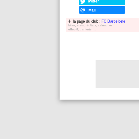
Twitter
Mail
la page du club :
FC Barcelone
bilan, stats, réultats, calendrier,
effectif, tranferts, ...