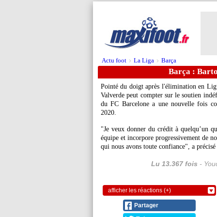
Actu foot
La Liga
Barça
>
>
Barça : Bart
Pointé du doigt après l'élimination en Li
Valverde peut compter sur le soutien indéf
du FC Barcelone a une nouvelle fois conf
2020.
"Je veux donner du crédit à quelqu’un qui,
équipe et incorpore progressivement de nou
qui nous avons toute confiance", a précisé
Lu 13.367 fois
- Youc
afficher les réactions (+)
Partager