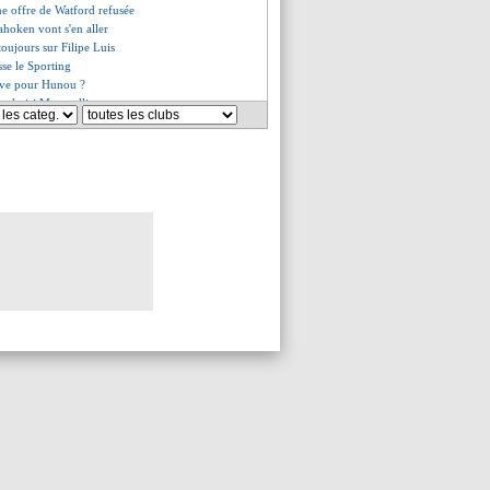
ne offre de Watford refusée
Bahoken vont s'en aller
toujours sur Filipe Luis
esse le Sporting
ive pour Hunou ?
a choisi Montpellier
 se rapproche de Benfica
to annoncé tout proche
e frère de Marquinhos dément
cle de Garcia sur sa forme
ma, le maillot 2019-20 dévoilé
ppé, Tuchel entretient le flou
le départ
r dans la short-list
pond au "speech" de Mbappé
 passé "une année géniale"
anc, meilleur choix pour l'OM !
venture pour Juanfran (off.)
t à foncer sur Ziyech
alent Reis recruté (off.)
 bon pour Kanté en C3
 paie encore le PSG et City
oute de Pogba
i mis en examen !
 dur pour Saliba
 folle avec Guardiola !