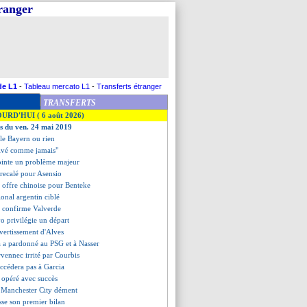
tranger
de L1
-
Tableau mercato L1
-
Transferts étranger
TRANSFERTS
OURD'HUI ( 6 août 2026)
es du ven. 24 mai 2019
 le Bayern ou rien
ivé comme jamais"
ointe un problème majeur
recalé pour Asensio
e offre chinoise pour Benteke
ional argentin ciblé
 confirme Valverde
o privilégie un départ
avertissement d'Alves
a a pardonné au PSG et à Nasser
vennec irrité par Courbis
uccédera pas à Garcia
opéré avec succès
, Manchester City dément
sse son premier bilan