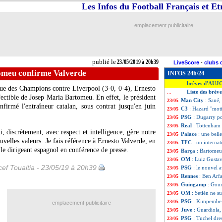
Les Infos du Football Français et E
emplacement publicitaire
publié le
23/05/2019 à 20h39
LiveScore
-
clubs 
omeu confirme Valverde
INFOS 24h/24
brèves d'AUJ
...
gue des Champions contre Liverpool (3-0, 0-4), Ernesto
Liste des brèv
...
ectible de Josep Maria Bartomeu. En effet, le président
Man City
: Sané,
23/05
irmé l'entraîneur catalan, sous contrat jusqu'en juin
C3
: Hazard "mot
23/05
PSG
: Dugarry p
23/05
Real
: Tottenham 
23/05
 discrètement, avec respect et intelligence, gère notre
Palace
: une bell
23/05
velles valeurs. Je fais référence à Ernesto Valverde, en
TFC
: un internat
23/05
 le dirigeant espagnol en conférence de presse.
Barça
: Bartomeu
23/05
OM
: Luiz Gustav
23/05
ef Touaitia - 23/05/19 à 20h39
PSG
: le nouvel 
23/05
Rennes
: Ben Arf
23/05
Guingamp
: Gour
23/05
OM
: Setién ne s
23/05
PSG
: Kimpembe 
23/05
emplacement publicitaire
Juve
: Guardiola
23/05
PSG
: Tuchel dre
23/05