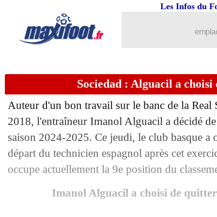
Les Infos du F
24/04
OM
: Longoria et Benatia clairs sur D
emplac
24/04
Le Havre
: l'ASSE, Digard fulmine !
24/04
Divers
: Diacre veut reprendre du serv
Sociedad : Alguacil a choisi 
24/04
Real
: Endrick sur les tablettes de Lei
Auteur d'un bon travail sur le banc de la Rea
24/04
Nantes
: Paris, Le Dizet prêt à perdre 
2018, l'entraîneur Imanol Alguacil a décidé de
saison 2024-2025. Ce jeudi, le club basque a 
24/04
Tottenham
: direction l'Atletico pou
départ du technicien espagnol après cet exerci
occupe actuellement la 9e position du classem
24/04
Inter
: l'inquiétude d'Inzaghi
Imanol Alguacil a choisi de quitte
24/04
Lyon
: Fonseca accepte les critiques