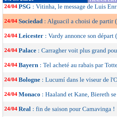
de
24/04
PSG
: Vitinha, le message de Luis En
lecture
24/04
Sociedad
: Alguacil a choisi de partir (
OK
24/04
Leicester
: Vardy annonce son départ (
24/04
Palace
: Carragher voit plus grand po
24/04
Bayern
: Tel acheté au rabais par Tot
24/04
Bologne
: Lucumí dans le viseur de l
24/04
Monaco
: Haaland et Kane, Biereth se 
24/04
Real
: fin de saison pour Camavinga !
Lu 5.332 fois
- Damien Da Silva 