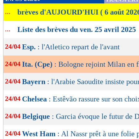
de
...
brèves d'AUJOURD'HUI ( 6 août 202
lecture
OK
...
Liste des brèves du ven. 25 avril 2025
24/04
Esp.
: l'Atletico repart de l'avant
24/04
Ita. (Cpe)
: Bologne rejoint Milan en f
24/04
Bayern
: l'Arabie Saoudite insiste p
24/04
Chelsea
: Estêvão rassure sur son choi
24/04
Belgique
: Garcia évoque le futur de 
24/04
West Ham
: Al Nassr prêt à une folie