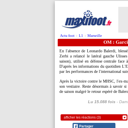
Actu foot
L1
Marseille
>
>
OM : Garci
En l'absence de Leonardo Balerdi, blessé
Zerbi a relancé le latéral gauche Ulisse
saison), utilisé en défense centrale fac
D'après les informations du quotidien L'Equ
par les performances de l'international suis
Après la victoire contre le MHSC, l'ex-m
son vestiaire. Reste désormais à savoir si
de saison malgré le retour espéré de Bale
Lu 15.088 fois
- Dami
afficher les réactions (3)
Partager