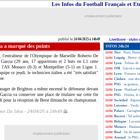
Les Infos du Football Français et E
Danemark
: Bier
24/04
OM
: Longoria et
24/04
Le Havre
: l'ASS
24/04
emplacement publicitaire
Divers
: Diacre v
24/04
Real
: Endrick sur
24/04
Nantes
: Paris, L
24/04
Tottenham
: dire
24/04
publié le
24/04/2025 à 14h49
LiveScore
-
clubs 
Inter
: l'inquiétu
24/04
a a marqué des points
INFOS 24h/24
Lyon
: Fonseca ac
24/04
Nice
: Paris, Hais
24/04
, l'entraîneur de l'Olympique de Marseille Roberto De
Leipzig
: Henry ci
24/04
s
Garcia
(29 ans, 17 apparitions et 2 buts en L1 cette
Lyon
: Tolisso de
24/04
e à l'AS Monaco (0-3) et Montpellier (5-1) en Ligue 1.
OM
: Garcia a ma
24/04
ipe ce jeudi, le technicien italien a été "très satisfait"
Lyon
: Fonseca c
24/04
se.
Chelsea
: une sho
24/04
PSG
: sa gestion
24/04
anager de Brighton a même encensé le défenseur devant
Lyon
: Niakhaté 
24/04
 Garcia va conserver une place de titulaire sur cette fin
PSG
: Vitinha, l
24/04
rdi pour la réception de Brest dimanche en championnat.
Sociedad
: Alguac
24/04
Leicester
: Vardy
24/04
en Da Silva - 24/04/25 à 14h49
Palace
: Carraghe
24/04
Bayern
: Tel ach
24/04
Bologne
: Lucumí
24/04
Monaco
: Haaland
24/04
Real
: fin de sai
24/04
emplacement publicitaire
Arsenal
: le PSG,
24/04