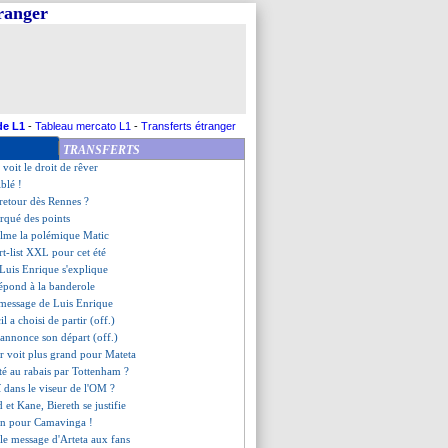
tranger
eth argumente sa décision
 Benatia clairs sur De Zerbi
E, Digard fulmine !
eut reprendre du service
 les tablettes de Leipzig
e Dizet prêt à perdre le record
ction l'Atletico pour Romero ?
de L1
-
Tableau mercato L1
-
Transferts étranger
de d'Inzaghi
TRANSFERTS
cepte les critiques
e voit le droit de rêver
blé !
 retour dès Rennes ?
rqué des points
alme la polémique Matic
rt-list XXL pour cet été
, Luis Enrique s'explique
répond à la banderole
e message de Luis Enrique
il a choisi de partir (off.)
 annonce son départ (off.)
r voit plus grand pour Mateta
eté au rabais par Tottenham ?
 dans le viseur de l'OM ?
 et Kane, Biereth se justifie
son pour Camavinga !
 le message d'Arteta aux fans