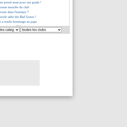
 en prend aussi pour son grade !
réponse musclée du club
venir dans l'entrejeu ?
derole salée des Bad Gones !
ion a rendu hommage au pape
Camavinga et Alaba inaptes
a encense Akliouche
er épingle Saliba...
e le jeu avec Dembélé
recadre Endrick !
 De Bruyne restait en PL ?
ume d'Arteta
es du mer. 23 avril 2025
es du mar. 22 avril 2025