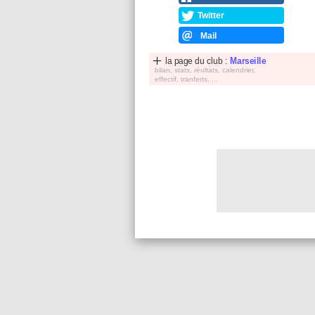
Twitter
Mail
la page du club :
Marseille
bilan, stats, réultats, calendrier,
effectif, tranferts, ...