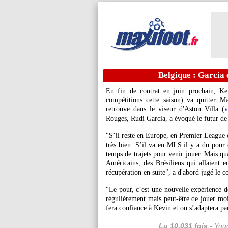
Belgique : Garcia 
En fin de contrat en juin prochain, K
compétitions cette saison) va quitter M
retrouve dans le viseur d'Aston Villa (
v
Rouges, Rudi Garcia, a évoqué le futur d
"S’il reste en Europe, en Premier League
très bien. S’il va en MLS il y a du pour e
temps de trajets pour venir jouer. Mais qu
Américains, des Brésiliens qui allaient en
récupération en suite", a d'abord jugé le 
"Le pour, c’est une nouvelle expérience de 
régulièrement mais peut-être de jouer moi
fera confiance à Kevin et on s’adaptera pa
Lu 10.031 fois
- Youc