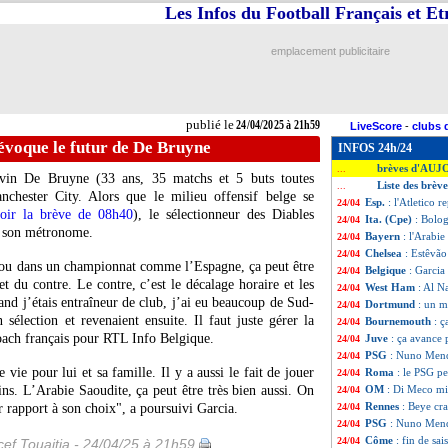
Les Infos du Football Français et E
emplacement publicitaire
publié le
24/04/2025 à 21h59
LiveScore
-
clubs 
évoque le futur de De Bruyne
INFOS 24h/24
brèves d'AUJ
...
evin
De Bruyne
(33 ans, 35 matchs et 5 buts toutes
Liste des brèv
...
anchester City. Alors que le milieu offensif belge se
Esp.
: l'Atletico r
24/04
oir la brève de 08h40
), le sélectionneur des Diables
Ita. (Cpe)
: Bolog
24/04
e son métronome.
Bayern
: l'Arabi
24/04
Chelsea
: Estêvão
24/04
 ou dans un championnat comme l’Espagne, ça peut être
Belgique
: Garcia
24/04
t du contre. Le contre, c’est le décalage horaire et les
West Ham
: Al N
24/04
and j’étais entraîneur de club, j’ai eu beaucoup de Sud-
Dortmund
: un m
24/04
 sélection et revenaient ensuite. Il faut juste gérer la
Bournemouth
: 
24/04
coach français pour RTL Info Belgique.
Juve
: ça avance
24/04
PSG
: Nuno Men
24/04
vie pour lui et sa famille. Il y a aussi le fait de jouer
Roma
: le PSG p
24/04
ns. L’Arabie Saoudite, ça peut être très bien aussi. On
OM
: Di Meco mi
24/04
Rennes
: Beye cr
r rapport à son choix", a poursuivi Garcia.
24/04
PSG
: Nuno Mende
24/04
Côme
: fin de sa
24/04
ef Touaitia - 24/04/25 à 21h59