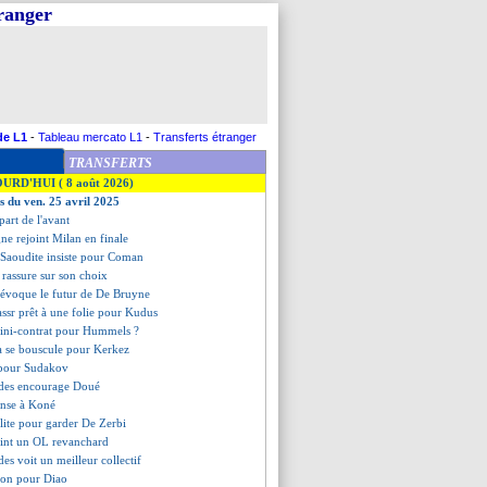
tranger
de L1
-
Tableau mercato L1
-
Transferts étranger
TRANSFERTS
OURD'HUI ( 8 août 2026)
es du ven. 25 avril 2025
epart de l'avant
ne rejoint Milan en finale
e Saoudite insiste pour Coman
 rassure sur son choix
 évoque le futur de De Bruyne
assr prêt à une folie pour Kudus
ini-contrat pour Hummels ?
ça se bouscule pour Kerkez
 pour Sudakov
des encourage Doué
ense à Koné
lite pour garder De Zerbi
aint un OL revanchard
s voit un meilleur collectif
ison pour Diao