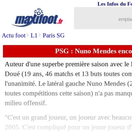
Les Infos du F
emplac
>
>
Actu foot
L1
Paris SG
PSG : Nuno Mendes enco
Auteur d'une superbe première saison avec le 
Doué
(19 ans, 46 matchs et 13 buts toutes comp
l'unanimité. Le latéral gauche Nuno
Mendes
(2
toutes compétitions cette saison) n'a pas manq
milieu offensif.
...
brèves d'AUJOURD'HUI ( 8 août 202
"C'est un grand joueur, un joueur avec beauco
...
Liste des brèves du ven. 25 avril 2025
2005. C'est compliqué pour un jeune joueur d'