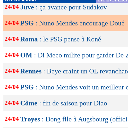
de
24/04
Juve
: ça avance pour Sudakov
lecture
24/04
PSG
: Nuno Mendes encourage Doué
OK
24/04
Roma
: le PSG pense à Koné
24/04
OM
: Di Meco milite pour garder De 
24/04
Rennes
: Beye craint un OL revanchar
24/04
PSG
: Nuno Mendes voit un meilleur c
24/04
Côme
: fin de saison pour Diao
24/04
Troyes
: Dong file à Augsbourg (offici