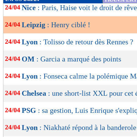
de
24/04
Nice
: Paris, Haise voit le droit de rêve
lecture
24/04
Leipzig
: Henry ciblé !
OK
24/04
Lyon
: Tolisso de retour dès Rennes ?
24/04
OM
: Garcia a marqué des points
24/04
Lyon
: Fonseca calme la polémique M
24/04
Chelsea
: une short-list XXL pour cet 
24/04
PSG
: sa gestion, Luis Enrique s'expli
24/04
Lyon
: Niakhaté répond à la banderole