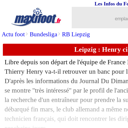
Les Infos du F
24/04
OM
: Di Meco milite pour garder De 
emplac
24/04
Rennes
: Beye craint un OL revanchar
>
>
Actu foot
Bundesliga
RB Liepzig
24/04
PSG
: Nuno Mendes voit un meilleur c
Leipzig : Henry ci
24/04
Côme
: fin de saison pour Diao
Libre depuis son départ de l'équipe de France 
24/04
Troyes
: Dong file à Augsbourg (offici
Thierry Henry va-t-il retrouver un banc pour 
D'après les informations du Journal Du Diman
24/04
Francfort
: vers un départ de Dahoud
se montre "très intéressé" par le profil de l'an
la recherche d'un entraîneur pour prendre la 
24/04
ASSE
: "saison stressante" pour Horne
débarqué fin mars, le club allemand a même n
technicien français, qui doit rencontrer les di
24/04
Danemark
: Biereth argumente sa déc