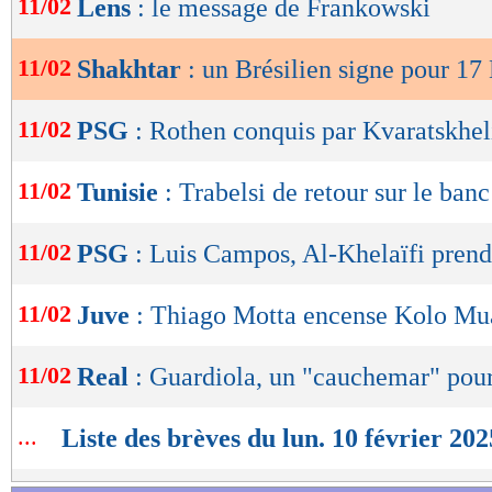
11/02
Lens
: le message de Frankowski
de
lecture
11/02
Shakhtar
: un Brésilien signe pour 17
OK
11/02
PSG
: Rothen conquis par Kvaratskhel
11/02
Tunisie
: Trabelsi de retour sur le banc 
11/02
PSG
: Luis Campos, Al-Khelaïfi prend
11/02
Juve
: Thiago Motta encense Kolo Mu
11/02
Real
: Guardiola, un "cauchemar" pour
...
Liste des brèves du lun. 10 février 202