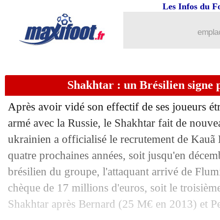
11/02
PSG
: Luis Enrique en pince pour San
Les Infos du F
11/02
Le Havre
: Sabbi part en MLS (officie
emplac
11/02
ASSE
: Mimovic explique son refus
Shakhtar : un Brésilien signe 
11/02
Brest
: Lorenzi flou sur son avenir
Après avoir vidé son effectif de ses joueurs ét
11/02
Man Utd
: 5 recrues nécessaires selon
armé avec la Russie, le Shakhtar fait de nouvea
ukrainien a officialisé le recrutement de Kauã 
11/02
Lyon
: Govou ne s'enflamme pas
quatre prochaines années, soit jusqu'en déce
11/02
Liverpool
: Plymouth, "inacceptable" 
brésilien du groupe, l'attaquant arrivé de Flum
chèque de 17 millions d'euros, soit le troisièm
11/02
OM
: Carboni renvoyé à l'Inter (officie
Shakhtar après Bernard (25 M€ en 2013) et P