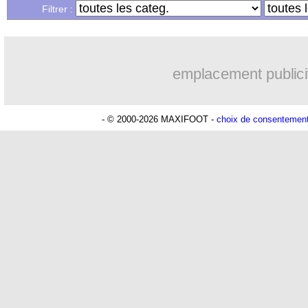
...
Liste des brèves du dim. 9 février 202
Filtrer :
Lu 10.014 fois
- Youcef Touaitia 
emplacement publici
- © 2000-2026 MAXIFOOT -
choix de consentemen