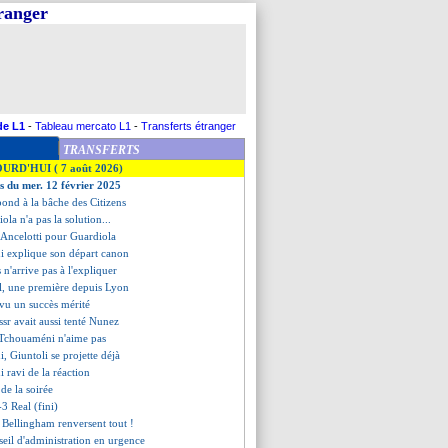
tranger
de L1
-
Tableau mercato L1
-
Transferts étranger
TRANSFERTS
OURD'HUI ( 7 août 2026)
es du mer. 12 février 2025
pond à la bâche des Citizens
ola n'a pas la solution...
d'Ancelotti pour Guardiola
i explique son départ canon
 n'arrive pas à l'expliquer
al, une première depuis Lyon
 vu un succès mérité
ssr avait aussi tenté Nunez
 Tchouaméni n'aime pas
, Giuntoli se projette déjà
 ravi de la réaction
s de la soirée
3 Real (fini)
t Bellingham renversent tout !
eil d'administration en urgence