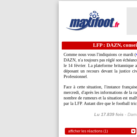
LFP : DAZN, consei
Comme nous vous l'indiquions ce mardi (
DAZN, n'a toujours pas réglé son échéance
le 14 février. La plateforme britannique a
déposant un recours devant la justice ci
Professionnel.
Face à cette situation, l'instance frança
mercredi, d'après les informations de la ra
nombre de rumeurs et la situation est mal
par la LFP. Autant dire que le football tric
Lu 17.839 fois
- Dami
afficher les réactions (1)