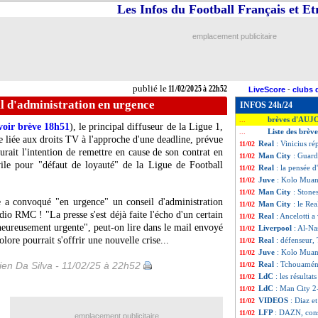
Les Infos du Football Français et E
emplacement publicitaire
publié le
11/02/2025 à 22h52
LiveScore
-
clubs 
l d'administration en urgence
INFOS 24h/24
brèves d'AUJ
...
voir brève 18h51
), le principal diffuseur de la Ligue 1,
Liste des brèv
...
 liée aux droits TV à l'approche d'une deadline, prévue
Real
: Vinicius ré
11/02
urait l'intention de remettre en cause de son contrat en
Man City
: Guardi
11/02
vile pour "défaut de loyauté" de la Ligue de Football
Real
: la pensée 
11/02
Juve
: Kolo Muan
11/02
Man City
: Stones
11/02
ise a convoqué "en urgence" un conseil d'administration
Man City
: le Re
11/02
dio RMC ! "La presse s'est déjà faite l'écho d'un certain
Real
: Ancelotti a
11/02
heureusement urgente", peut-on lire dans le mail envoyé
Liverpool
: Al-Na
11/02
olore pourrait s'offrir une nouvelle crise...
Real
: défenseur,
11/02
Juve
: Kolo Muani
11/02
en Da Silva - 11/02/25 à 22h52
Real
: Tchouaméni
11/02
LdC
: les résultat
11/02
LdC
: Man City 2-
11/02
VIDEOS
: Diaz e
11/02
LFP
: DAZN, cons
11/02
emplacement publicitaire