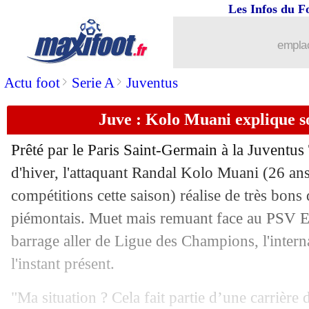
Les Infos du F
emplac
>
>
Actu foot
Serie A
Juventus
Juve : Kolo Muani explique s
Prêté par le Paris Saint-Germain à la Juventus
d'hiver, l'attaquant Randal Kolo
Muani
(26 ans
compétitions cette saison) réalise de très bons
piémontais. Muet mais remuant face au PSV E
barrage aller de Ligue des Champions, l'interna
l'instant présent.
"Ma situation ? Cela fait partie d’une carrière d