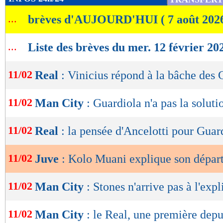
de
...
brèves d'AUJOURD'HUI ( 7 août 202
lecture
OK
...
Liste des brèves du mer. 12 février 20
11/02
Real
: Vinicius répond à la bâche des 
11/02
Man City
: Guardiola n'a pas la solutio
11/02
Real
: la pensée d'Ancelotti pour Guar
11/02
Juve
: Kolo Muani explique son dépar
11/02
Man City
: Stones n'arrive pas à l'exp
11/02
Man City
: le Real, une première dep