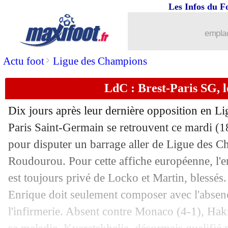
Les Infos du F
11/02
PSG
: Dembélé à hauteur de Mbappé
emplac
11/02
PHOTO
: la bâche des Citizens pour V
>
Actu foot
Ligue des Champions
11/02
PSG
: Vitinha ne se voit pas déjà quali
LdC : Brest-Paris SG, 
11/02
PSG
: les stats folles de Dembélé en 
Dix jours après leur dernière opposition en Lig
11/02
LdC
: Brest 0-3 Paris SG (fini)
Paris Saint-Germain se retrouvent ce mardi (
pour disputer un barrage aller de Ligue des 
11/02
Lorient
: B. Mendy libéré pour Zürich 
Roudourou. Pour cette affiche européenne, l'e
est toujours privé de Locko et Martin, blessés.
11/02
VIDEO
: en feu, Dembélé enterre Bre
Enrique doit seulement composer avec l'absen
l'infirmerie. Absent contre Monaco (4-1), Hak
11/02
Brest
: l'avenir de Roy, Le Saint s'exp