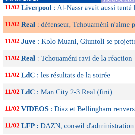
de
11/02
Liverpool
: Al-Nassr avait aussi tenté
lecture
11/02
Real
: défenseur, Tchouaméni n'aime 
OK
11/02
Juve
: Kolo Muani, Giuntoli se projett
11/02
Real
: Tchouaméni ravi de la réaction
11/02
LdC
: les résultats de la soirée
11/02
LdC
: Man City 2-3 Real (fini)
11/02
VIDEOS
: Diaz et Bellingham renverse
11/02
LFP
: DAZN, conseil d'administration