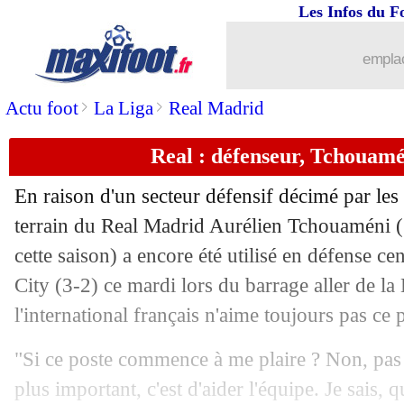
Les Infos du F
emplac
>
>
Actu foot
La Liga
Real Madrid
Real : défenseur, Tchouamé
En raison d'un secteur défensif décimé par les 
terrain du Real Madrid Aurélien
Tchouaméni
(
cette saison) a encore été utilisé en défense c
City (3-2) ce mardi lors du barrage aller de l
l'international français n'aime toujours pas ce 
"Si ce poste commence à me plaire ? Non, pas 
...
brèves d'AUJOURD'HUI (10 août 202
plus important, c'est d'aider l'équipe. Je sais, 