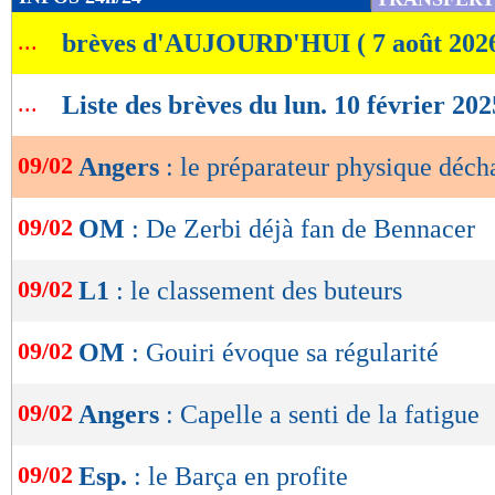
de
...
brèves d'AUJOURD'HUI ( 7 août 202
lecture
OK
...
Liste des brèves du lun. 10 février 202
09/02
Angers
: le préparateur physique déch
09/02
OM
: De Zerbi déjà fan de Bennacer
09/02
L1
: le classement des buteurs
09/02
OM
: Gouiri évoque sa régularité
09/02
Angers
: Capelle a senti de la fatigue
09/02
Esp.
: le Barça en profite