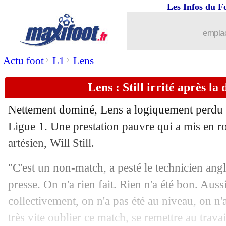
Les Infos du F
09/02
L1
: Strasbourg-Montpellier, les comp
emplac
09/02
L1
: Auxerre-Toulouse, les compos
>
>
Actu foot
L1
Lens
09/02
Lyon
: une réserve de Reims pour Al
Lens : Still irrité après la 
09/02
Chelsea
: João Félix, Maresca n'a aucu
Nettement dominé, Lens a logiquement perdu 
Ligue 1. Une prestation pauvre qui a mis en ro
09/02
Barça
: Ter Stegen devrait rejouer cet
artésien, Will Still.
09/02
Venise
: Ben Yedder devrait bien signe
"C'est un non-match, a pesté le technicien ang
presse. On n'a rien fait. Rien n'a été bon. Aus
09/02
Ita.
: la Roma s'impose à Venise
collectivement, on n'a pas été au niveau, on n'
09/02
L1
: Lyon-Reims, les compos
très vite oublier ce match, se remettre au travail