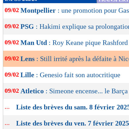
de
09/02
Montpellier
: une promotion pour Gas
lecture
OK
09/02
PSG
: Hakimi explique sa prolongatio
09/02
Man Utd
: Roy Keane pique Rashford
09/02
Lens
: Still irrité après la défaite à Ni
09/02
Lille
: Genesio fait son autocritique
09/02
Atletico
: Simeone encense... le Barça
...
Liste des brèves du sam. 8 février 202
...
Liste des brèves du ven. 7 février 2025