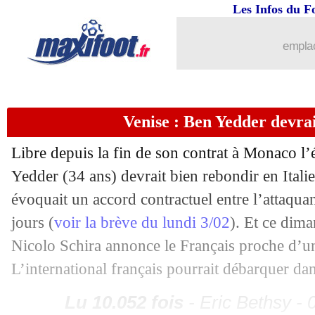
Les Infos du F
09/02
Real
: Lucas Vazquez rejoint l'infirme
emplac
09/02
Nice
: Dante attend la décision du clu
09/02
Esp.
: Valence se donne de l'air
Venise : Ben Yedder devrai
09/02
Ang. (Cpe)
: Liverpool sorti par une D
Libre depuis la fin de son contrat à Monaco l
Yedder (34 ans) devrait bien rebondir en Itali
09/02
Newcastle
: pas de retour en Serie A p
évoquait un accord contractuel entre l’attaquan
09/02
VIDEO
: l'émotion de Diakhaby
jours (
voir la brève du lundi 3/02
). Et ce dima
Nicolo Schira annonce le Français proche d’u
09/02
Reims
: 4-0, Atangana voit du positif..
L’international français pourrait débarquer da
09/02
Lyon
: "un match maîtrisé" pour Cher
Lu 10.052 fois
- Eric Bethsy - 