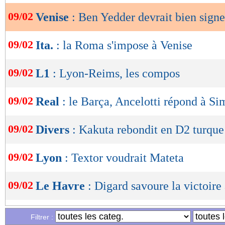
09/02
Venise
: Ben Yedder devrait bien signe
OK
09/02
Ita.
: la Roma s'impose à Venise
09/02
L1
: Lyon-Reims, les compos
09/02
Real
: le Barça, Ancelotti répond à S
09/02
Divers
: Kakuta rebondit en D2 turque 
09/02
Lyon
: Textor voudrait Mateta
09/02
Le Havre
: Digard savoure la victoire 
09/02
PSG
: Lizarazu a encore des doutes
Filtrer :