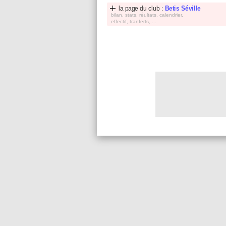
la page du club :
Betis Séville
bilan, stats, réultats, calendrier,
effectif, tranferts, ...