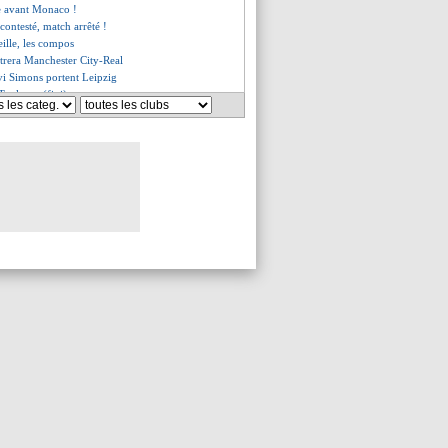
se avant Monaco !
 contesté, match arrêté !
ille, les compos
itrera Manchester City-Real
vi Simons portent Leipzig
Toulouse (fini)
-0 Montpellier (fini)
uez rejoint l'infirmerie
d la décision du club
donne de l'air
erpool sorti par une D2 !
e retour en Serie A pour Tonali
on de Diakhaby
gana voit du positif...
 maîtrisé" pour Cherki
 la Lazio
ms (fini)
nd hommage à Marcelo
ontpellier, les compos
louse, les compos
ve de Reims pour Almada
lix, Maresca n'a aucun regret
n devrait rejouer cette saison
er devrait bien signer
mpose à Venise
 les compos