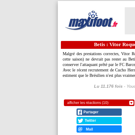
Betis : Vitor Roqu
Malgré des prestations correctes, Vitor
R
cette saison) ne devrait pas rester au Bet
conserver l'attaquant prêté par le FC Barc
Avec le récent recrutement de Cucho Herna
estiment que le Brésilien n'est plus vraime
Lu 11.176 fois
- Youc
afficher les réactions (10)
Partager
Twitter
Mail