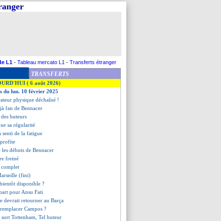
tranger
de L1
-
Tableau mercato L1
-
Transferts étranger
TRANSFERTS
OURD'HUI ( 6 août 2026)
s du lun. 10 février 2025
arateur physique déchaîné !
éjà fan de Bennacer
t des buteurs
ue sa régularité
a senti de la fatigue
 profite
e les débuts de Bennacer
re freiné
t complet
rseille (fini)
bientôt disponible ?
part pour Ansu Fati
e devrait retourner au Barça
r remplacer Campos ?
a sort Tottenham, Tel buteur