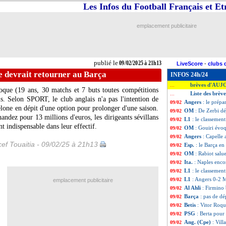
Les Infos du Football Français et E
emplacement publicitaire
publié le
09/02/2025 à 21h13
LiveScore
-
clubs 
e devrait retourner au Barça
INFOS 24h/24
brèves d'AUJ
...
oque
(19 ans, 30 matchs et 7 buts toutes compétitions
Liste des brève
...
is. Selon SPORT, le club anglais n'a pas l'intention de
Angers
: le prép
09/02
elone en dépit d'une option pour prolonger d'une saison.
OM
: De Zerbi d
09/02
ndez pour 13 millions d'euros, les dirigeants sévillans
L1
: le classemen
09/02
nt indispensable dans leur effectif.
OM
: Gouiri évoq
09/02
Angers
: Capelle 
09/02
ef Touaitia - 09/02/25 à 21h13
Esp.
: le Barça en
09/02
OM
: Rabiot salu
09/02
Ita.
: Naples enco
09/02
L1
: le classemen
09/02
L1
: Angers 0-2 Ma
09/02
emplacement publicitaire
Al Ahli
: Firmino 
09/02
Barça
: pas de dé
09/02
Betis
: Vitor Roqu
09/02
PSG
: Berta pou
09/02
Ang. (Cpe)
: Vill
09/02