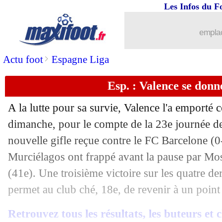
Les Infos du F
09/02
Ita.
: Naples encore freiné
emplac
09/02
L1
: le classement complet
>
Actu foot
Espagne Liga
09/02
L1
: Angers 0-2 Marseille (fini)
Esp. : Valence se donne
09/02
Al Ahli
: Firmino bientôt disponible ?
A la lutte pour sa survie, Valence l'a emporté 
09/02
Barça
: pas de départ pour Ansu Fati
dimanche, pour le compte de la 23e journée de
nouvelle gifle reçue contre le FC Barcelone (
09/02
Betis
: Vitor Roque devrait retourner 
Murciélagos ont frappé avant la pause par Mo
(41e). Une troisième victoire sur les quatre d
09/02
PSG
: Berta pour remplacer Campos ?
permet au club ché, 18e, de revenir à un point
09/02
Ang. (Cpe)
: Villa sort Tottenham, Tel
Retrouvez tous les résultats, les buteurs et