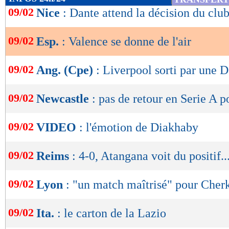
de
09/02
Nice
: Dante attend la décision du clu
lecture
09/02
Esp.
: Valence se donne de l'air
OK
09/02
Ang. (Cpe)
: Liverpool sorti par une D
09/02
Newcastle
: pas de retour en Serie A p
09/02
VIDEO
: l'émotion de Diakhaby
09/02
Reims
: 4-0, Atangana voit du positif..
09/02
Lyon
: "un match maîtrisé" pour Cher
09/02
Ita.
: le carton de la Lazio