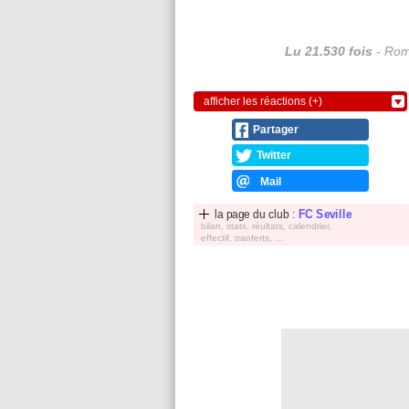
Lu 21.530 fois
- Rom
afficher les réactions (+)
Partager
Twitter
Mail
la page du club :
FC Seville
bilan, stats, réultats, calendrier,
effectif, tranferts, ...