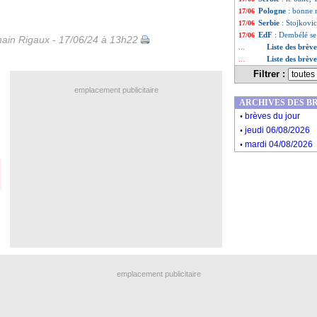
Pologne
: bonne
17/06
Serbie
: Stojkovic
17/06
EdF
: Dembélé se
17/06
ain Rigaux - 17/06/24 à 13h22
Liste des brèv
...
Liste des brèv
...
Filtrer :
emplacement publicitaire
ARCHIVES DES B
.
brèves du jour
.
jeudi 06/08/2026
.
mardi 04/08/2026
emplacement publicitaire