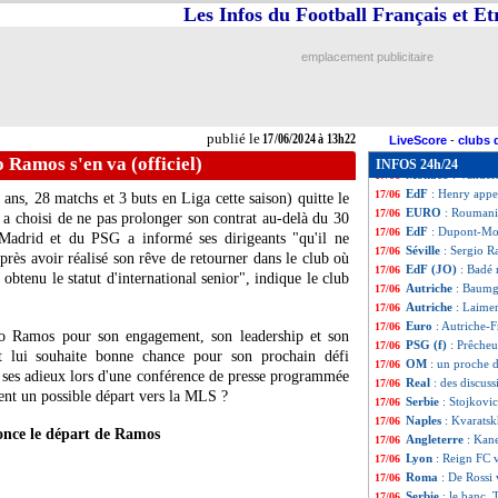
Celtic
: prix fixé
17/06
Les Infos du Football Français et E
EURO
: le class
17/06
EURO
: Belgiqu
17/06
emplacement publicitaire
EURO
: Roumanie
17/06
TFC
: un interna
17/06
Autriche
: conce
17/06
VIDEO
: le but 
17/06
publié le
17/06/2024 à 13h22
Dortmund
: Can 
17/06
LiveScore
-
clubs 
EdF
: Deschamps 
17/06
o Ramos s'en va (officiel)
INFOS 24h/24
Monaco
: Vander
17/06
EdF
: Henry appel
17/06
ans, 28 matchs et 3 buts en Liga cette saison) quitte le
EURO
: Roumani
17/06
 a choisi de ne pas prolonger son contrat au-delà du 30
EdF
: Dupont-Mor
17/06
 Madrid et du PSG a informé ses dirigeants "qu'il ne
Séville
: Sergio R
17/06
après avoir réalisé son rêve de retourner dans le club où
EdF (JO)
: Badé
17/06
 obtenu le statut d'international senior", indique le club
Autriche
: Baumg
17/06
Autriche
: Laimer
17/06
Euro
: Autriche-F
17/06
io Ramos pour son engagement, son leadership et son
PSG (f)
: Prêcheu
17/06
t lui souhaite bonne chance pour son prochain défi
OM
: un proche 
17/06
a ses adieux lors d'une conférence de presse programmée
Real
: des discus
17/06
ent un possible départ vers la MLS ?
Serbie
: Stojkovi
17/06
Naples
: Kvaratskh
17/06
once le départ de Ramos
Angleterre
: Kane
17/06
Lyon
: Reign FC 
17/06
Roma
: De Rossi
17/06
Serbie
: le banc, 
17/06