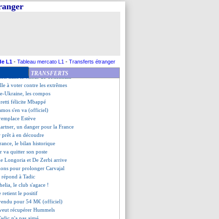
 pour O'Riley
tranger
ement du groupe E (Belgique)
e-Slovaquie, les compos
 3-0 Ukraine (fini)
tional mexicain ciblé
ntration maximale pour Rangnick
splendide du Roumain Stanciu !
heureux pour Sahin
de L1
-
Tableau mercato L1
-
Transferts étranger
ne pense pas aux records
TRANSFERTS
son dans le viseur de Tottenham
le à voter contre les extrêmes
e-Ukraine, les compos
etti félicite Mbappé
amos s'en va (officiel)
 remplace Estève
artner, un danger pour la France
 prêt à en découdre
rance, le bilan historique
r va quitter son poste
de Longoria et De Zerbi arrive
sions pour prolonger Carvajal
c répond à Tadic
elia, le club s'agace !
 retient le positif
vendu pour 54 M€ (officiel)
 veut récupérer Hummels
Tadic n'a pas aimé...