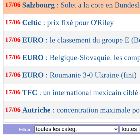
17/06
Salzbourg
: Solet a la cote en Bundesl
OK
17/06
Celtic
: prix fixé pour O'Riley
17/06
EURO
: le classement du groupe E (B
17/06
EURO
: Belgique-Slovaquie, les com
17/06
EURO
: Roumanie 3-0 Ukraine (fini)
17/06
TFC
: un international mexicain ciblé
17/06
Autriche
: concentration maximale p
17/06
VIDEO
: le but splendide du Roumain
Filtrer :