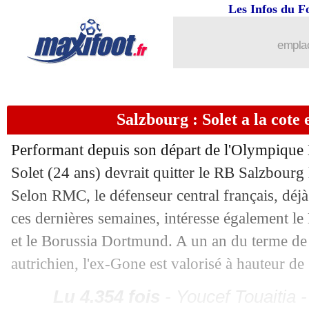
17/06
Majorque
: Hummels en approche
Les Infos du F
emplac
17/06
Belgique
: première défaite pour Tede
17/06
Sondage MF
: les Bleus vont battre l'
Salzbourg : Solet a la cote
17/06
EURO
: Autriche-France, les compos
Performant depuis son départ de l'Olympiqu
17/06
EURO
: le classement du groupe E (B
Solet (24 ans) devrait quitter le RB Salzbourg 
Selon RMC, le défenseur central français, déj
17/06
EURO
: Belgique 0-1 Slovaquie (fini)
ces dernières semaines, intéresse également le
et le Borussia Dortmund. A un an du terme de 
17/06
Espagne
: Unai Simon en désaccord 
autrichien, l'ex-Gone est valorisé à hauteur de
17/06
PHOTOS
: le vestiaire des Bleus est p
Lu 4.354 fois
- Youcef Touaitia 