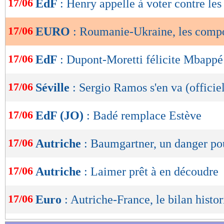
17/06
EdF
: Henry appelle à voter contre le
de
Lu 4.723 fois
- Romain Rigaux -
lecture
17/06
EURO
: Roumanie-Ukraine, les comp
OK
17/06
EdF
: Dupont-Moretti félicite Mbappé
17/06
Séville
: Sergio Ramos s'en va (officie
17/06
EdF (JO)
: Badé remplace Estève
17/06
Autriche
: Baumgartner, un danger po
17/06
Autriche
: Laimer prêt à en découdre
17/06
Euro
: Autriche-France, le bilan histo