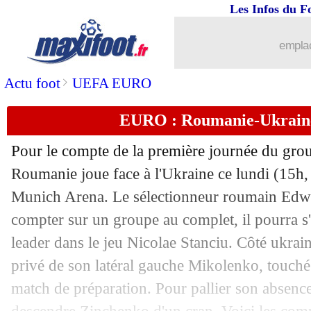
17/06
Nice
: Bambu transféré à Braga (offici
Les Infos du F
17/06
EdF
: Henry convoque Magassa pour l
emplac
17/06
Ecosse
: Porteous suspendu 2 matchs
>
Actu foot
UEFA EURO
EURO : Roumanie-Ukraine
17/06
VIDEO
: les supporters français sont p
Pour le compte de la première journée du grou
17/06
Hongrie
: Adam touché par les moque
Roumanie joue face à l'Ukraine ce lundi (15h, 
Munich Arena. Le sélectionneur roumain Edw
17/06
Salzbourg
: Solet a la cote en Bundesl
compter sur un groupe au complet, il pourra s'
17/06
Celtic
: prix fixé pour O'Riley
leader dans le jeu Nicolae Stanciu. Côté ukrai
privé de son latéral gauche Mikolenko, touché 
17/06
EURO
: le classement du groupe E (B
match de préparation. Pour pallier son absence,