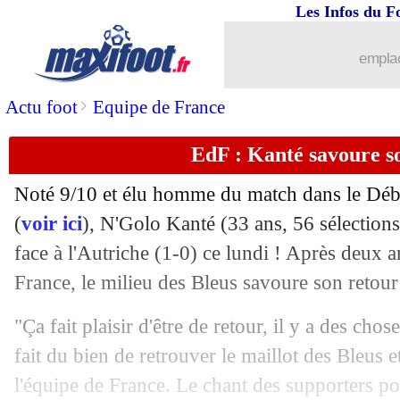
Les Infos du F
emplac
>
Actu foot
Equipe de France
EdF : Kanté savoure s
Noté 9/10 et élu homme du match dans le Dé
(
voir ici
), N'Golo Kanté (33 ans, 56 sélections
face à l'Autriche (1-0) ce lundi ! Après deux 
France, le milieu des Bleus savoure son retour
"Ça fait plaisir d'être de retour, il y a des cho
fait du bien de retrouver le maillot des Bleus e
l'équipe de France. Le chant des supporters pou