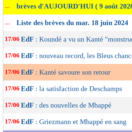
...
brèves d'AUJOURD'HUI ( 9 août 202
de
lecture
...
Liste des brèves du mar. 18 juin 2024
OK
17/06
EdF
: Koundé a vu un Kanté "monstru
17/06
EdF
: nouveau record, les Bleus chan
17/06
EdF
: Kanté savoure son retour
17/06
EdF
: la satisfaction de Deschamps
17/06
EdF
: des nouvelles de Mbappé
17/06
EdF
: Griezmann et Mbappé en sang