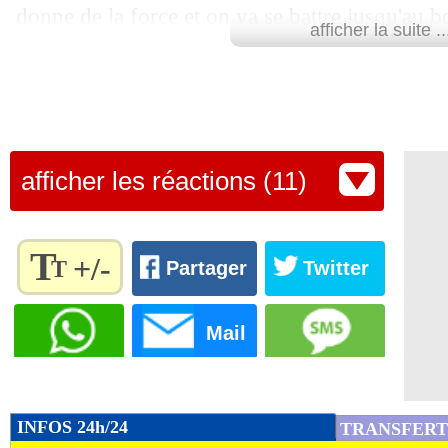
donne de la force et on va se battre jusqu'au bo
afficher la suite ..
Ittihad sur TF1.
Lu 11.390 fois
- Eric Bethsy - 
afficher les réactions (11)
T
+/-
T
Partager
Twitter
Règlez la
taille du
Mail
texte
pour
l'adapter
à vos
INFOS 24h/24
TRANSFERT
préférences