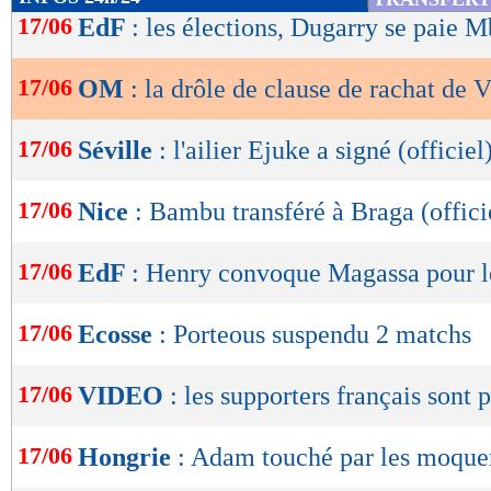
de
17/06
EdF
: les élections, Dugarry se paie 
lecture
17/06
OM
: la drôle de clause de rachat de V
OK
17/06
Séville
: l'ailier Ejuke a signé (officiel
17/06
Nice
: Bambu transféré à Braga (offici
17/06
EdF
: Henry convoque Magassa pour l
17/06
Ecosse
: Porteous suspendu 2 matchs
17/06
VIDEO
: les supporters français sont p
17/06
Hongrie
: Adam touché par les moque