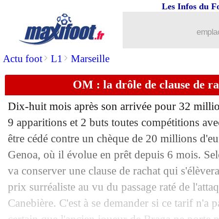
Les Infos du F
17/06
EdF
: des nouvelles de Mbappé
emplac
17/06
EdF
: Griezmann et Mbappé en sang
>
>
Actu foot
L1
Marseille
17/06
EURO
: le classement du groupe D (F
OM : la drôle de clause de r
17/06
EURO
: Autriche 0-1 France (fini)
Dix-huit mois après son arrivée pour 32 milli
17/06
Ukraine
: le mea-culpa de Lunin
9 apparitions et 2 buts toutes compétitions ave
être cédé contre un chèque de 20 millions d'e
17/06
VIDEO
: les Bleus devant grâce à un c
Genoa, où il évolue en prêt depuis 6 mois. Se
va conserver une clause de rachat qui s'élèvera
17/06
Belgique
: la statistique accablante !
prix surréaliste au vu du passage raté de l'atta
Canebière. C'est à se demander si ce tarif n'a p
17/06
EdF
: Lacazette, Henry raconte leur d