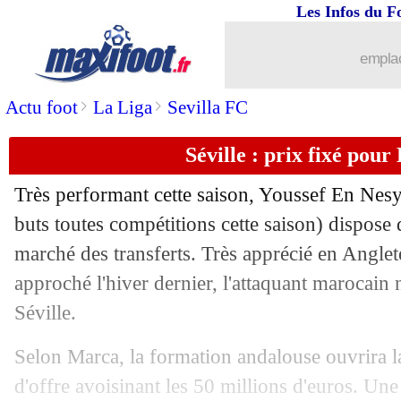
Les Infos du F
emplac
>
>
Actu foot
La Liga
Sevilla FC
Séville : prix fixé pour
Très performant cette saison, Youssef En Nesy
buts toutes compétitions cette saison) dispose d
marché des transferts. Très apprécié en Anglet
approché l'hiver dernier, l'attaquant marocain 
Séville.
Selon Marca, la formation andalouse ouvrira la
d'offre avoisinant les 50 millions d'euros. Une