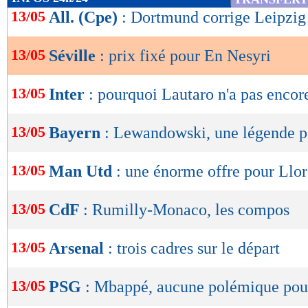
de
13/05
All. (Cpe)
: Dortmund corrige Leipzig 
lecture
13/05
Séville
: prix fixé pour En Nesyri
OK
13/05
Inter
: pourquoi Lautaro n'a pas encor
13/05
Bayern
: Lewandowski, une légende 
13/05
Man Utd
: une énorme offre pour Llor
13/05
CdF
: Rumilly-Monaco, les compos
13/05
Arsenal
: trois cadres sur le départ
13/05
PSG
: Mbappé, aucune polémique pour 