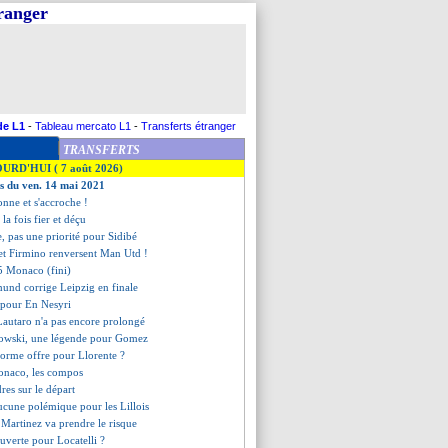
tranger
de L1
-
Tableau mercato L1
-
Transferts étranger
TRANSFERTS
OURD'HUI ( 7 août 2026)
es du ven. 14 mai 2021
tonne et s'accroche !
 la fois fier et déçu
le, pas une priorité pour Sidibé
 et Firmino renversent Man Utd !
5 Monaco (fini)
mund corrige Leipzig en finale
é pour En Nesyri
Lautaro n'a pas encore prolongé
owski, une légende pour Gomez
norme offre pour Llorente ?
onaco, les compos
dres sur le départ
cune polémique pour les Lillois
, Martinez va prendre le risque
ouverte pour Locatelli ?