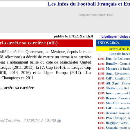
Les Infos du Football Français et E
emplacement publicitaire
publié le
13/05/2021 à 18h38
LiveScore
-
clubs 
ia arrête sa carrière (off.)
INFOS 24h/24
brèves d'AUJ
...
Exilé du côté de Quarteraro, au Mexique, depuis le mois
Liste des brèv
...
98 sélections) a décidé de mettre un terme à sa carrière
Esp.
: le Real car
13/05
rreal a notamment brillé du côté de Manchester United
Rumilly
: Cottin à
13/05
 League (2011, 2013), la FA Cup (2016), la League Cup
Monaco
: la fina
13/05
010, 2013, 2016) et la Ligue Europa (2017). Il a
Ang.
: Liverpool
13/05
es Champions en 2011.
CdF
: Rumilly 1-
13/05
All. (Cpe)
: Dort
13/05
a arrête sa carrière
Séville
: prix fix
13/05
Inter
: pourquoi 
13/05
Bayern
: Lewand
13/05
Man Utd
: une é
13/05
CdF
: Rumilly-M
13/05
Arsenal
: trois ca
13/05
PSG
: Mbappé, au
13/05
ef Touaitia - 13/05/21 à 18h38
Belgique
: Witsel
13/05
Sassuolo
: porte 
13/05