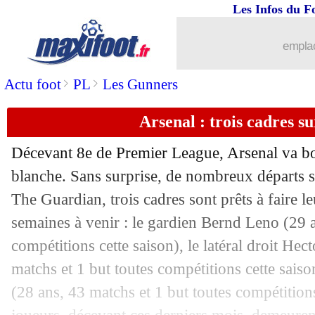
Les Infos du F
emplac
>
>
Actu foot
PL
Les Gunners
Arsenal : trois cadres su
Décevant 8e de Premier League, Arsenal va bo
...
brèves d'AUJOURD'HUI ( 8 août 202
blanche. Sans surprise, de nombreux départs so
The Guardian, trois cadres sont prêts à faire l
...
Liste des brèves du ven. 14 mai 2021
semaines à venir : le gardien Bernd Leno (29 
compétitions cette saison), le latéral droit Hec
13/05
Esp.
: le Real cartonne et s'accroche !
matchs et 1 but toutes compétitions cette saiso
(28 ans, 43 matchs et 1 but toutes compétitions
13/05
Rumilly
: Cottin à la fois fier et déçu