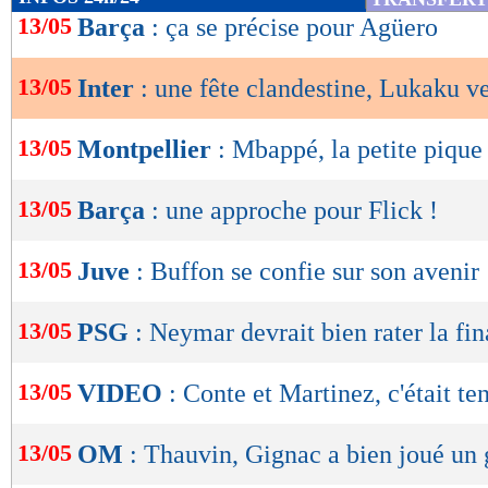
de
13/05
Barça
: ça se précise pour Agüero
lecture
13/05
Inter
: une fête clandestine, Lukaku v
OK
13/05
Montpellier
: Mbappé, la petite pique
13/05
Barça
: une approche pour Flick !
13/05
Juve
: Buffon se confie sur son avenir
13/05
PSG
: Neymar devrait bien rater la fin
13/05
VIDEO
: Conte et Martinez, c'était te
13/05
OM
: Thauvin, Gignac a bien joué un 