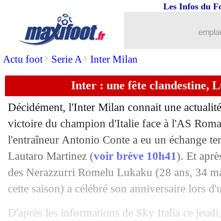
Les Infos du F
13/05
Real
: Zidane, les rumeurs continuent..
emplac
13/05
CdF
: le PSG égale un record de l'OM
>
>
Actu foot
Serie A
Inter Milan
13/05
Italie
: Mancini rassurant pour Verratti
Inter : une fête clandestine, 
13/05
Monaco
: les joueurs acceptent la "bul
Décidément, l'Inter Milan connait une actualit
13/05
Chelsea
: T. Tuchel - "pas mérité pour
victoire du champion d'Italie face à l'AS Roma
l'entraîneur Antonio Conte a eu un échange te
13/05
PSG
: City, Mbappé revient sur son a
Lautaro Martinez (
voir brève 10h41
). Et aprè
des Nerazzurri Romelu Lukaku (28 ans, 34 mat
13/05
CdF
: Dupraz à fond derrière Rumilly 
cette saison) a célébré son anniversaire lors d'
13/05
Liverpool
: Klopp dénonce un "crime
D'après les informations de Sky Italia ce jeudi