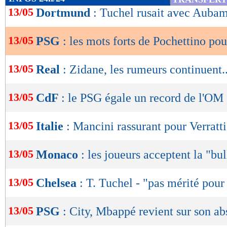
de
13/05
Dortmund
: Tuchel rusait avec Auba
lecture
13/05
PSG
: les mots forts de Pochettino p
OK
13/05
Real
: Zidane, les rumeurs continuent..
13/05
CdF
: le PSG égale un record de l'OM
13/05
Italie
: Mancini rassurant pour Verratti
13/05
Monaco
: les joueurs acceptent la "bul
13/05
Chelsea
: T. Tuchel - "pas mérité pour
13/05
PSG
: City, Mbappé revient sur son a