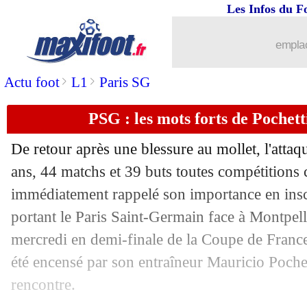
Les Infos du F
13/05
Ang.
: Liverpool et Firmino renversen
emplac
13/05
CdF
: Rumilly 1-5 Monaco (fini)
>
>
Actu foot
L1
Paris SG
13/05
All. (Cpe)
: Dortmund corrige Leipzig 
PSG : les mots forts de Poche
13/05
Séville
: prix fixé pour En Nesyri
De retour après une blessure au mollet, l'att
13/05
Inter
: pourquoi Lautaro n'a pas encor
ans, 44 matchs et 39 buts toutes compétitions c
immédiatement rappelé son importance en insc
13/05
Bayern
: Lewandowski, une légende 
portant le Paris Saint-Germain face à Montpelli
mercredi en demi-finale de la Coupe de France.
13/05
Man Utd
: une énorme offre pour Llor
été encensé par son entraîneur Mauricio Pochet
rencontre.
13/05
CdF
: Rumilly-Monaco, les compos