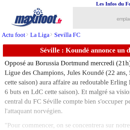
Les Infos du F
emplac
>
>
Actu foot
La Liga
Sevilla FC
Séville : Koundé annonce un 
Opposé au Borussia Dortmund mercredi (21h) e
Ligue des Champions, Jules Koundé (22 ans, 
cette saison) aura affaire au redoutable Erling
6 buts en LdC cette saison). Et malgré sa visio
central du FC Séville compte bien s'occuper p
l'attaquant norvégien.
"Pour commencer, on se concentrera sur notre 