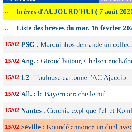
de
...
brèves d'AUJOURD'HUI ( 7 août 202
lecture
OK
...
Liste des brèves du mar. 16 février 20
15/02
PSG
: Marquinhos demande un collect
15/02
Ang.
: Giroud buteur, Chelsea enchaîn
15/02
L2
: Toulouse cartonne l'AC Ajaccio
15/02
All.
: le Bayern arrache le nul
15/02
Nantes
: Corchia explique l'effet Ko
15/02
Séville
: Koundé annonce un duel ave