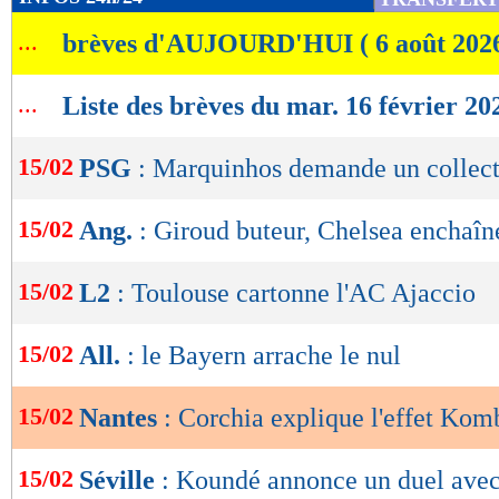
de
...
brèves d'AUJOURD'HUI ( 6 août 202
lecture
OK
...
Liste des brèves du mar. 16 février 20
15/02
PSG
: Marquinhos demande un collect
15/02
Ang.
: Giroud buteur, Chelsea enchaîn
15/02
L2
: Toulouse cartonne l'AC Ajaccio
15/02
All.
: le Bayern arrache le nul
15/02
Nantes
: Corchia explique l'effet Ko
15/02
Séville
: Koundé annonce un duel ave