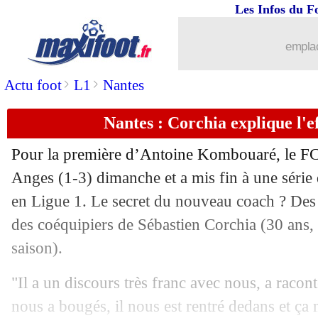
Les Infos du F
emplac
>
>
Actu foot
L1
Nantes
Nantes : Corchia explique l'
Pour la première d’Antoine Kombouaré, le FC
Anges (1-3) dimanche et a mis fin à une série 
en Ligue 1. Le secret du nouveau coach ? Des
des coéquipiers de Sébastien Corchia (30 ans,
saison).
"Il a un discours très franc avec nous, a racont
nous a bougés, il nous est rentré dedans et ça 