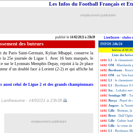
Les Infos du Football Français et E
emplacement publicitaire
publié le
14/02/2021 à 23h39
LiveScore
-
clubs 
lassement des buteurs
INFOS 24h/24
brèves d'AUJ
...
nt du Paris Saint-Germain, Kylian Mbappé, conserve la
Liste des brève
...
de la 25e journée de Ligue 1. Avec 16 buts marqués, le
L1
: le classemen
14/02
nce sur le Lyonnais Memphis Depay, rejoint à la 2e place
OM
: Mandanda p
14/02
ur d’un doublé face à Lorient (2-2) et qui affiche lui
Bordeaux
: Kosci
14/02
OM
: un "très b
14/02
L1
: le classement
14/02
s aussi celui de Ligue 2 et des grands championnats
L1
: Bordeaux 0-0
14/02
Ita.
: Lukaku envoi
14/02
Sondage MF
: Tu
14/02
 Lantheaume - 14/02/21 à 23h39
Barça
: Piqué de 
14/02
Angers
: la "hon
14/02
Lille
: Botman, la
14/02
Brest
: Dall’Ogli
14/02
Lille
: Galtier lea
14/02
emplacement publicitaire
Lille
: la vente d
14/02
L1
: Bordeaux-Ma
14/02