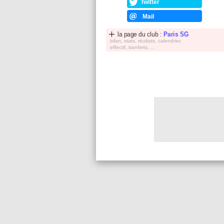
Twitter
Mail
la page du club :
Paris SG
bilan, stats, réultats, calendrier,
effectif, tranferts, ...