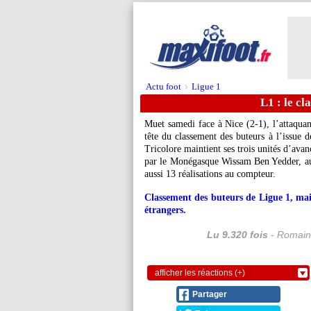
Actu foot
Ligue 1
>
L1 : le c
Muet samedi face à Nice (2-1), l’attaqua
tête du classement des buteurs à l’issue 
Tricolore maintient ses trois unités d’ava
par le Monégasque Wissam Ben Yedder, aute
aussi 13 réalisations au compteur.
Classement des buteurs de Ligue 1, mai
étrangers.
Lu 9.320 fois
- Romain
afficher les réactions (+)
Partager