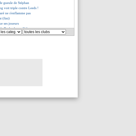
 de gueule de Stéphan
 voit triple contre Leeds !
ré ne s'enflamme pas
t (fini)
oue ses joueurs
 le Real calment Valence
evirement pour Ramos ?
antes (fini)
asbourg (fini)
t Etienne (fini)
mes (fini)
 le fil !
d des plumes...
ble stat de Messi
les compos
lle encore Juninho
orient (fini)
 la Roma se régalent
, les compos
ourg, les compos
es, les compos
ienne, les compos
ig confiant avant le PSG
 sifflet pour Barça-PSG
i toujours flou sur son avenir
rn s'offre Upamecano (officiel)