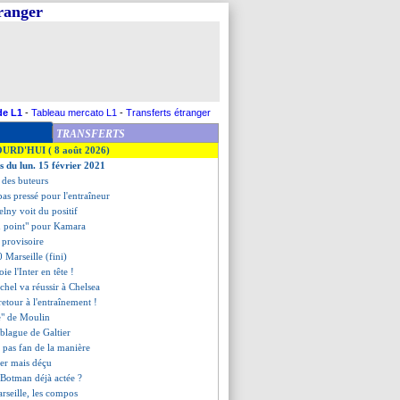
tranger
de L1
-
Tableau mercato L1
-
Transferts étranger
TRANSFERTS
OURD'HUI ( 8 août 2026)
s du lun. 15 février 2021
t des buteurs
as pressé pour l'entraîneur
elny voit du positif
on point" pour Kamara
 provisoire
 Marseille (fini)
e l'Inter en tête !
chel va réussir à Chelsea
retour à l'entraînement !
te" de Moulin
 blague de Galtier
o pas fan de la manière
der mais déçu
e Botman déjà actée ?
rseille, les compos