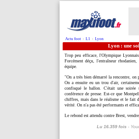
Actu foot
L1
Lyon
>
>
Lyon : une so
Trop peu efficace, l'Olympique Lyonnais
Forcément déçu, l'entraîneur rhodanien,
équipe.
"On a très bien démarré la rencontre, on p
On a ensuite eu un trou d'air, certainem
confisqué le ballon. C'était une soirée
conférence de presse. Est-ce que Montpell
chiffres, mais dans le réalisme et le fait 
vérité. On n'a pas été performants et effic
Le rebond est attendu contre Brest, vendre
Lu 16.359 fois
- Youc