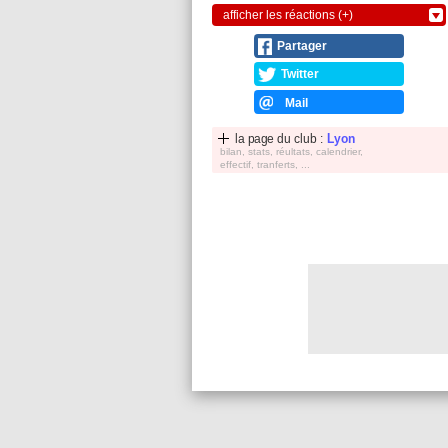
afficher les réactions (+)
Partager
Twitter
Mail
la page du club :
Lyon
bilan, stats, réultats, calendrier,
effectif, tranferts, ...