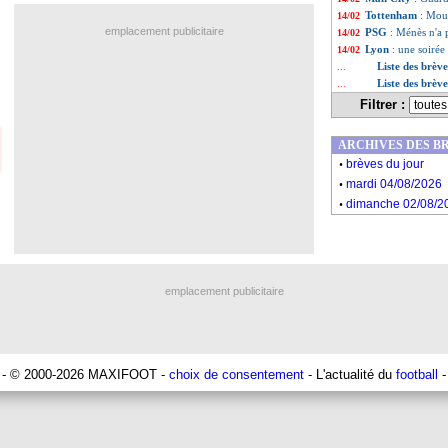
Tottenham
: Mour
14/02
emplacement publicitaire
PSG
: Ménès n'a 
14/02
Lyon
: une soirée
14/02
Liste des brèv
...
Liste des brèv
...
Filtrer :
ARCHIVES DES B
.
brèves du jour
.
mardi 04/08/2026
.
dimanche 02/08/2
emplacement publicitaire
- © 2000-2026 MAXIFOOT -
choix de consentement
- L'actualité du
football
-