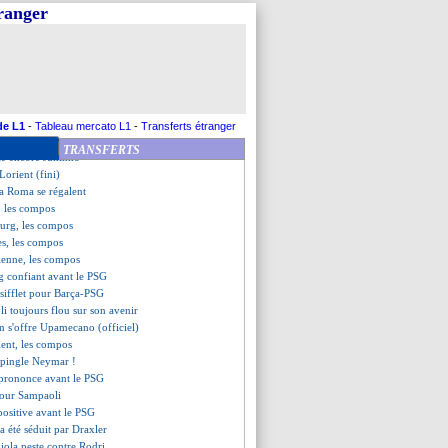
evirement pour Ramos ?
tranger
antes (fini)
asbourg (fini)
t Etienne (fini)
mes (fini)
 le fil !
d des plumes...
ble stat de Messi
de L1
-
Tableau mercato L1
-
Transferts étranger
les compos
TRANSFERTS
lle encore Juninho
orient (fini)
 la Roma se régalent
, les compos
ourg, les compos
es, les compos
ienne, les compos
ig confiant avant le PSG
 sifflet pour Barça-PSG
i toujours flou sur son avenir
rn s'offre Upamecano (officiel)
ent, les compos
épingle Neymar !
e prononce avant le PSG
pour Sampaoli
ositive avant le PSG
a été séduit par Draxler
iola peste contre Rodri