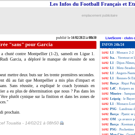
Real
: vers un r
14/02
Les Infos du Football Français et E
L1
: Angers 1-3 N
14/02
L1
: Metz 1-2 Str
14/02
emplacement publicitaire
L1
: Rennes 0-2 S
14/02
L1
: Dijon 0-2 Nî
14/02
Ita.
: l'Atalanta sur
14/02
Ang.
: United per
14/02
publié le
14/02/2021 à 08h50
Barça
: l'incroya
14/02
LiveScore
-
clubs 
L1
: Lille-Brest, 
14/02
irée "sans" pour Garcia
INFOS 24h/24
Lyon
: Delort tro
14/02
L1
: Monaco 2-2 L
14/02
 a chuté contre Montpellier (1-2), samedi en Ligue 1.
Ita.
: Veretout et
14/02
 Rudi Garcia, a déploré le manque de réussite de son
L1
: Dijon-Nîmes
14/02
L1
: Metz-Strasb
14/02
L1
: Angers-Nant
14/02
eut mettre deux buts sur les trente premières secondes.
L1
: Rennes-St Et
14/02
ent dû au fait que Montpellier a mis plus d'impact et
Barça
: Riqui Pu
14/02
 sans. Sans réussite, a expliqué le coach lyonnais en
LdC
: Kuipers au
14/02
ier a eu plus de détermination que nous ? Pas dans les
Mineiro
: Sampaol
14/02
d'être plutôt cynique sur la finition et dans les zones de
Leipzig
: le Baye
14/02
aces."
L1
: Monaco-Lori
14/02
PSG
: Landreau 
14/02
di prochain.
Barça
: Pjanic s
14/02
OM
: ça avance 
14/02
ef Touaitia - 14/02/21 à 08h50
Barça
: Koeman p
14/02
PSG
: Pochettino 
14/02
Man City
: Guard
14/02