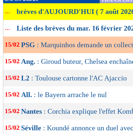
de
...
brèves d'AUJOURD'HUI ( 7 août 202
lecture
OK
...
Liste des brèves du mar. 16 février 20
15/02
PSG
: Marquinhos demande un collect
15/02
Ang.
: Giroud buteur, Chelsea enchaîn
15/02
L2
: Toulouse cartonne l'AC Ajaccio
15/02
All.
: le Bayern arrache le nul
15/02
Nantes
: Corchia explique l'effet Ko
15/02
Séville
: Koundé annonce un duel ave