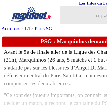
Les Infos du F
emplac
>
>
Actu foot
L1
Paris SG
PSG : Marquinhos demande
Avant le 8e de finale aller de la Ligue des C
(21h), Marquinhos (26 ans, 5 matchs et 1 but 
s’attarde pas sur les blessures d’Angel Di Ma
défenseur central du Paris Saint-Germain estim
compenser ces deux absences.
"Ce sont des joueurs importants, on connaît leu
décider un match, a reconnu le capitaine du 