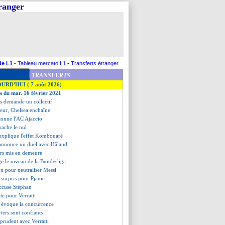
tranger
de L1
-
Tableau mercato L1
-
Transferts étranger
TRANSFERTS
OURD'HUI ( 7 août 2026)
es du mar. 16 février 2021
s demande un collectif
teur, Chelsea enchaîne
tonne l'AC Ajaccio
rache le nul
 explique l'effet Kombouaré
annonce un duel avec Håland
ers mis en demeure
uge le niveau de la Bundesliga
ion pour neutraliser Messi
 surpris pour Pjanic
ccuse Stéphan
te pour Verratti
 évoque la concurrence
rters sont confiants
 prudent avec Verratti