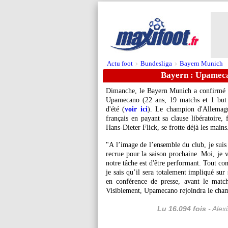
Actu foot
Bundesliga
Bayern Munich
>
>
Bayern : Upamecan
Dimanche, le Bayern Munich a confirmé l
Upamecano (22 ans, 19 matchs et 1 but 
d'été (
voir ici
). Le champion d'Allemagne 
français en payant sa clause libératoire, 
Hans-Dieter Flick, se frotte déjà les mains
"A l’image de l’ensemble du club, je suis
recrue pour la saison prochaine. Moi, je v
notre tâche est d'être performant. Tout co
je sais qu’il sera totalement impliqué sur
en conférence de presse, avant le matc
Visiblement, Upamecano rejoindra le champ
Lu 16.094 fois
- Alex