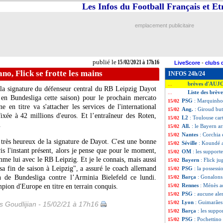
Les Infos du Football Français et E
emplacement publicitaire
publié le
15/02/2021 à 17h16
LiveScore
-
clubs 
o, Flick se frotte les mains
INFOS 24h/24
brèves d'AUJ
...
a signature du défenseur central du RB Leipzig Dayot
Liste des brèv
...
en Bundesliga cette saison) pour le prochain mercato
PSG
: Marquinho
15/02
en titre va s'attacher les services de l'international
Ang.
: Giroud bu
15/02
fixée à 42 millions d'euros. Et l’entraîneur des Roten,
L2
: Toulouse car
15/02
.
All.
: le Bayern ar
15/02
Nantes
: Corchia
15/02
 très heureux de la signature de Dayot. C'est une bonne
Séville
: Koundé 
15/02
is l'instant présent, alors je pense que pour le moment,
OM
: les support
15/02
mme lui avec le RB Leipzig. Et je le connais, mais aussi
Bayern
: Flick j
15/02
 sa fin de saison à Leipzig", a assuré le coach allemand
PSG
: la possess
15/02
h de Bundesliga contre l’Arminia Bielefeld ce lundi.
Barça
: Gonalons
15/02
Rennes
: Ménès a
ion d'Europe en titre en terrain conquis.
15/02
PSG
: aucune aler
15/02
Lyon
: Guimarães
15/02
is Goudlijian - 15/02/21 à 17h16
Barça
: les suppo
15/02
PSG
: Pochettino
15/02