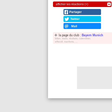
afficher les réactions (+)
Partager
Twitter
Mail
la page du club :
Bayern Munich
bilan, stats, réultats, calendrier,
effectif, tranferts, ...