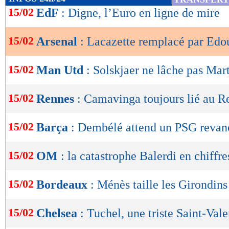
de
15/02
EdF
: Digne, l’Euro en ligne de mire
lecture
15/02
Arsenal
: Lacazette remplacé par Edo
OK
15/02
Man Utd
: Solskjaer ne lâche pas Mart
15/02
Rennes
: Camavinga toujours lié au R
15/02
Barça
: Dembélé attend un PSG revan
15/02
OM
: la catastrophe Balerdi en chiffres
15/02
Bordeaux
: Ménès taille les Girondins
15/02
Chelsea
: Tuchel, une triste Saint-Vale