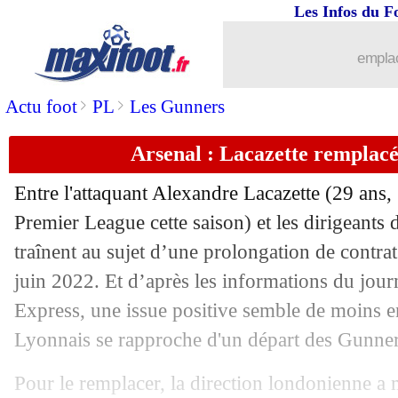
Les Infos du F
15/02
PSG
: Pochettino analyse le Barça d
emplac
15/02
FFF
: après Parker, Tsonga affiche Thi
>
>
Actu foot
PL
Les Gunners
15/02
Bayern
: Upamecano, Flick se frotte l
Arsenal : Lacazette remplac
15/02
Leipzig
: Nagelsmann voit Liverpool f
Entre l'attaquant Alexandre Lacazette (29 ans,
15/02
Barça
: Dembélé évoque ses progrès
Premier League cette saison) et les dirigeants 
traînent au sujet d’une prolongation de contrat
15/02
OM
: le club lance "l'Agora OM" avec
juin 2022. Et d’après les informations du jour
Express, une issue positive semble de moins e
15/02
PSG
: Al-Khelaïfi insulté à Barcelone
Lyonnais se rapproche d'un départ des Gunner
15/02
Bordeaux
: les regrets de Gasset
Pour le remplacer, la direction londonienne 