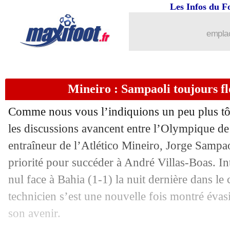
Les Infos du F
14/02
L1
: Angers 1-3 Nantes (fini)
emplac
14/02
L1
: Metz 1-2 Strasbourg (fini)
14/02
L1
: Rennes 0-2 St Etienne (fini)
Mineiro : Sampaoli toujours fl
14/02
L1
: Dijon 0-2 Nîmes (fini)
Comme nous vous l’indiquions un peu plus tô
14/02
Ita.
: l'Atalanta sur le fil !
les discussions avancent entre l’Olympique de M
entraîneur de l’Atlético Mineiro, Jorge Sampa
14/02
Ang.
: United perd des plumes...
priorité pour succéder à André Villas-Boas. In
nul face à Bahia (1-1) la nuit dernière dans le
14/02
Barça
: l'incroyable stat de Messi
technicien s’est une nouvelle fois montré év
son avenir.
14/02
L1
: Lille-Brest, les compos