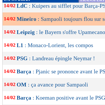
de
14/02
LdC
: Kuipers au sifflet pour Barça-
lecture
14/02
Mineiro
: Sampaoli toujours flou sur 
OK
14/02
Leipzig
: le Bayern s'offre Upamecano 
14/02
L1
: Monaco-Lorient, les compos
14/02
PSG
: Landreau épingle Neymar !
14/02
Barça
: Pjanic se prononce avant le P
14/02
OM
: ça avance pour Sampaoli
14/02
Barça
: Koeman positive avant le PS