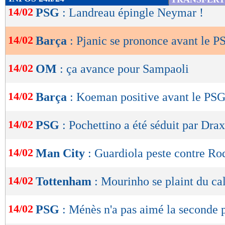
de
14/02
PSG
: Landreau épingle Neymar !
lecture
14/02
Barça
: Pjanic se prononce avant le P
OK
14/02
OM
: ça avance pour Sampaoli
14/02
Barça
: Koeman positive avant le PS
14/02
PSG
: Pochettino a été séduit par Drax
14/02
Man City
: Guardiola peste contre Ro
14/02
Tottenham
: Mourinho se plaint du ca
14/02
PSG
: Ménès n'a pas aimé la seconde 