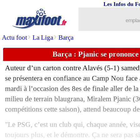
Les Infos du F
14/02
Ita.
: l'Atalanta sur le fil !
emplac
14/02
Ang.
: United perd des plumes...
>
>
Actu foot
La Liga
Barça
14/02
Barça
: l'incroyable stat de Messi
Barça : Pjanic se prononce
14/02
L1
: Lille-Brest, les compos
Auteur d’un carton contre Alavés (5-1) samed
14/02
Lyon
: Delort trolle encore Juninho
se présentera en confiance au Camp Nou face 
mardi à l’occasion des 8es de finale aller de 
14/02
L1
: Monaco 2-2 Lorient (fini)
milieu de terrain blaugrana, Miralem Pjanic (3
compétitions cette saison), attend beaucoup de
14/02
Ita.
: Veretout et la Roma se régalent
"Le PSG, c’est un club qui, chaque année, vise
14/02
L1
: Dijon-Nîmes, les compos
toujours plus, et le démontre. Ça ne sera pas s