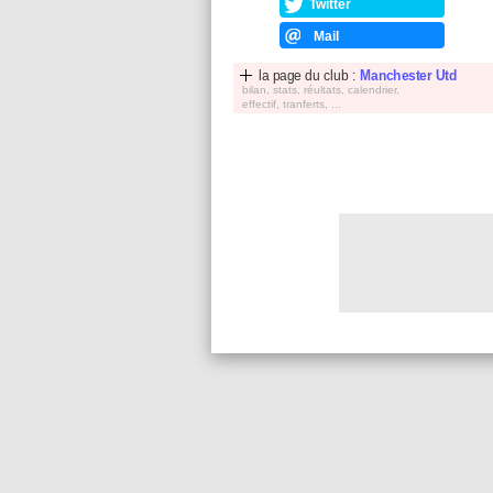
Twitter
Mail
la page du club :
Manchester Utd
bilan, stats, réultats, calendrier,
effectif, tranferts, ...