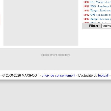
L1
: Monaco-Lori
14/02
PSG
: Landreau 
14/02
Barça
: Pjanic s
14/02
OM
: ça avance 
14/02
Barça
: Koeman p
14/02
PSG
: Pochettino 
14/02
Filtrer :
Man City
: Guard
14/02
Tottenham
: Mour
14/02
PSG
: Ménès n'a 
14/02
Lyon
: une soirée
14/02
Liste des brèv
...
Liste des brèv
...
emplacement publicitaire
- © 2000-2026 MAXIFOOT -
choix de consentement
- L'actualité du
football
-