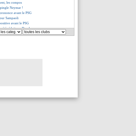
ent, les compos
épingle Neymar !
e prononce avant le PSG
pour Sampaoli
ositive avant le PSG
a été séduit par Draxler
iola peste contre Rodri
inho se plaint du calendrier
pas aimé la seconde période
 "sans" pour Garcia
es du sam. 13 février 2021
es du ven. 12 février 2021