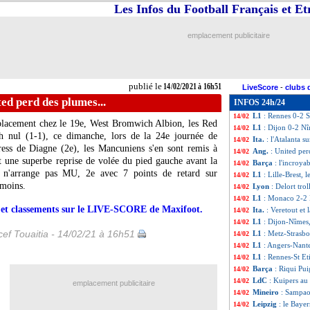
Les Infos du Football Français et E
Rennes
: le coup
14/02
Ang.
: Aubameyang
14/02
Nantes
: Komboua
14/02
emplacement publicitaire
L1
: Lille 0-0 Bres
14/02
Milan
: Pioli sec
14/02
Esp.
: Benzema et
14/02
Real
: vers un r
14/02
publié le
14/02/2021 à 16h51
LiveScore
-
clubs 
L1
: Angers 1-3 N
14/02
ted perd des plumes...
INFOS 24h/24
L1
: Metz 1-2 Str
14/02
L1
: Rennes 0-2 S
14/02
placement chez le 19e, West Bromwich Albion, les Red
L1
: Dijon 0-2 Nî
14/02
h nul (1-1), ce dimanche, lors de la 24e journée de
Ita.
: l'Atalanta sur
14/02
ess de Diagne (2e), les Mancuniens s'en sont remis à
Ang.
: United per
14/02
it une superbe reprise de volée du pied gauche avant la
Barça
: l'incroya
14/02
 n'arrange pas MU, 2e avec 7 points de retard sur
L1
: Lille-Brest, 
14/02
 moins.
Lyon
: Delort tro
14/02
L1
: Monaco 2-2 L
14/02
rs et classements sur le LIVE-SCORE de Maxifoot.
Ita.
: Veretout et
14/02
L1
: Dijon-Nîmes
14/02
ef Touaitia - 14/02/21 à 16h51
L1
: Metz-Strasb
14/02
L1
: Angers-Nant
14/02
L1
: Rennes-St Et
14/02
Barça
: Riqui Pu
14/02
LdC
: Kuipers au
14/02
emplacement publicitaire
Mineiro
: Sampaol
14/02
Leipzig
: le Baye
14/02