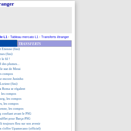
tranger
 de gueule de Stéphan
 voit triple contre Leeds !
ré ne s'enflamme pas
t (fini)
oue ses joueurs
 le Real calment Valence
evirement pour Ramos ?
de L1
-
Tableau mercato L1
-
Transferts étranger
antes (fini)
TRANSFERTS
asbourg (fini)
t Etienne (fini)
mes (fini)
 le fil !
d des plumes...
ble stat de Messi
les compos
lle encore Juninho
orient (fini)
 la Roma se régalent
, les compos
ourg, les compos
es, les compos
ienne, les compos
ig confiant avant le PSG
 sifflet pour Barça-PSG
i toujours flou sur son avenir
rn s'offre Upamecano (officiel)