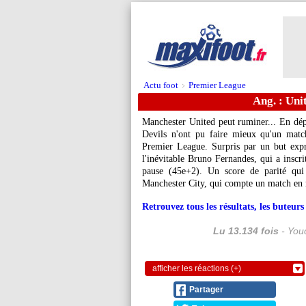
Actu foot
Premier League
>
Ang. : Uni
Manchester United peut ruminer... En dé
Devils n'ont pu faire mieux qu'un matc
Premier League. Surpris par un but expr
l'inévitable Bruno Fernandes, qui a inscr
pause (45e+2). Un score de parité qui
Manchester City, qui compte un match en
Retrouvez tous les résultats, les buteu
Lu 13.134 fois
- Youc
afficher les réactions (+)
Partager