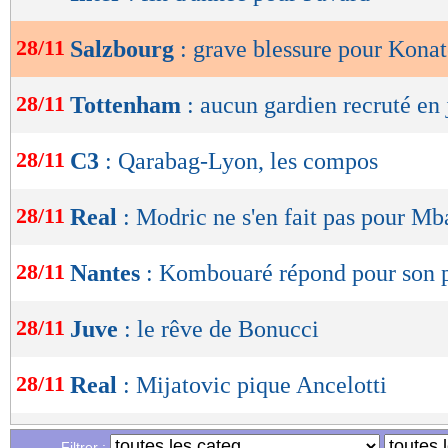
de
lecture
28/11
Salzbourg
: grave blessure pour Kona
OK
28/11
Tottenham
: aucun gardien recruté en 
28/11
C3
: Qarabag-Lyon, les compos
28/11
Real
: Modric ne s'en fait pas pour M
28/11
Nantes
: Kombouaré répond pour son 
28/11
Juve
: le rêve de Bonucci
28/11
Real
: Mijatovic pique Ancelotti
28/11
Man City
: Rodri, un retour cette sais
Filtrer :