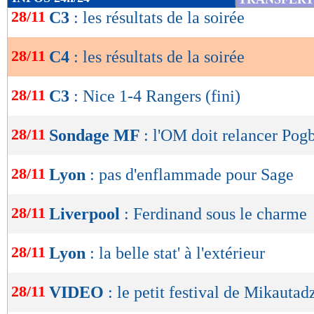
Noah 0-0 Vikingur Reykjavyk
de
28/11
C3
: les résultats de la soirée
lecture
Panathinaikos 1-0 HJK
28/11
C4
: les résultats de la soirée
OK
St Gallen 2-2 TSC
28/11
C3
: Nice 1-4 Rangers (fini)
TNS 0-1 Djurgårdens
28/11
Sondage MF
: l'OM doit relancer Pog
Fiorentina 3-2 Paphos
28/11
Lyon
: pas d'enflammade pour Sage
Lugano 2-0 La Gantoise
Mlada Boleslav 2-1 Betis
28/11
Liverpool
: Ferdinand sous le charme
Olimpija Ljubljana 1-0 Larne
28/11
Lyon
: la belle stat' à l'extérieur
Omonia 0-3 Legia
28/11
VIDEO
: le petit festival de Mikautad