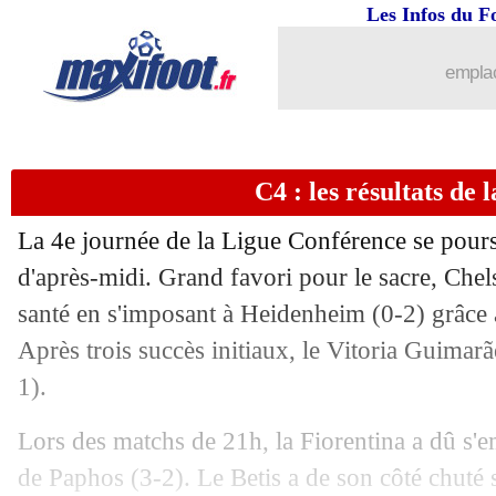
Les Infos du F
emplac
C4 : les résultats de l
La 4e journée de la Ligue Conférence se poursu
d'après-midi. Grand favori pour le sacre, Chel
santé en s'imposant à Heidenheim (0-2) grâc
Après trois succès initiaux, le Vitoria Guimarã
1).
Lors des matchs de 21h, la Fiorentina a dû s'e
de Paphos (3-2). Le Betis a de son côté chuté