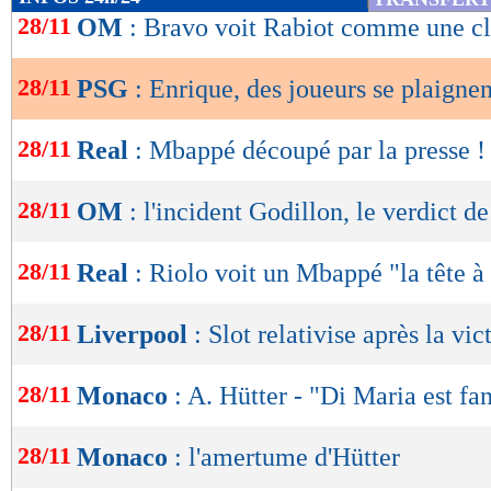
de
28/11
OM
: Bravo voit Rabiot comme une c
lecture
28/11
PSG
: Enrique, des joueurs se plaignent
OK
28/11
Real
: Mbappé découpé par la presse !
28/11
OM
: l'incident Godillon, le verdict d
28/11
Real
: Riolo voit un Mbappé "la tête à 
28/11
Liverpool
: Slot relativise après la vic
28/11
Monaco
: A. Hütter - "Di Maria est fa
28/11
Monaco
: l'amertume d'Hütter