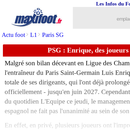
Les Infos du F
28/11
Real
: Booba s'amuse des déboires de
emplac
28/11
PSG
: Dembélé, son rouge divise en in
>
>
Actu foot
L1
Paris SG
28/11
Chelsea
: année terminée pour James 
PSG : Enrique, des joueurs s
28/11
Man Utd
: Bruno Fernandes secoue les
Malgré son bilan décevant en Ligue des Champ
28/11
Real
: Petit pense que Mbappé est ma
l'entraîneur du Paris Saint-Germain Luis Enri
totale de ses dirigeants, qui l'ont déjà prolong
28/11
Naples
: Raspadori dans le viseur de l
officiellement - jusqu'en juin 2027. Cependant
du quotidien L'Equipe ce jeudi, le management
28/11
PSG
: les gardiens, "grotesque" pour 
espagnol ne fait pas l'unanimité au sein de so
28/11
Real
: Ancelotti va rencontrer Pérez, m
En effet, en privé, plusieurs joueurs ont l'imp