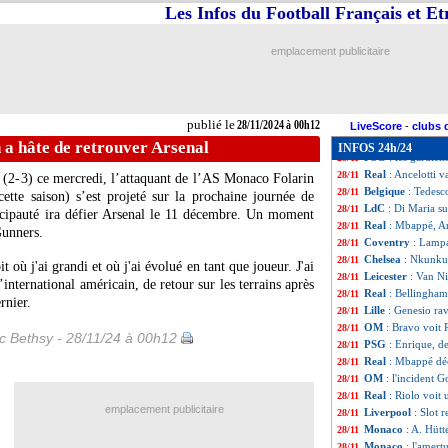
Nantes
: le coup
28/11
Les Infos du Football Français et E
Leverkusen
: Fri
28/11
Real
: le verdict
28/11
emplacement publicitaire
Real
: Booba s'a
28/11
PSG
: Dembélé, s
28/11
Chelsea
: année t
28/11
Man Utd
: Bruno 
28/11
publié le
28/11/2024 à 00h12
Real
: Petit pens
28/11
LiveScore
-
clubs 
Naples
: Raspador
28/11
a hâte de retrouver Arsenal
INFOS 24h/24
PSG
: les gardie
28/11
Real
: Ancelotti v
28/11
a (2-3) ce mercredi, l’attaquant de l’AS Monaco
Folarin
Belgique
: Tedesco
28/11
tte saison) s’est projeté sur la prochaine journée de
LdC
: Di Maria su
28/11
cipauté ira défier Arsenal le 11 décembre. Un moment
Real
: Mbappé, An
28/11
Gunners.
Coventry
: Lampa
28/11
Chelsea
: Nkunku,
28/11
t où j'ai grandi et où j'ai évolué en tant que joueur. J'ai
Leicester
: Van Ni
28/11
international américain, de retour sur les terrains après
Real
: Bellingha
28/11
rnier.
Lille
: Genesio ra
28/11
OM
: Bravo voit
28/11
ic Bethsy - 28/11/24 à 00h12
PSG
: Enrique, de
28/11
Real
: Mbappé déc
28/11
OM
: l'incident G
28/11
Real
: Riolo voit 
28/11
emplacement publicitaire
Liverpool
: Slot r
28/11
Monaco
: A. Hütt
28/11
Monaco
: l'amert
28/11