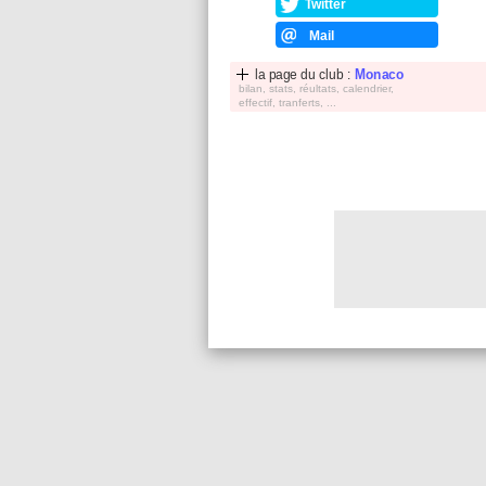
Twitter
Mail
la page du club :
Monaco
bilan, stats, réultats, calendrier,
effectif, tranferts, ...