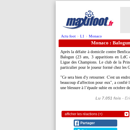
Actu foot
L1
Monaco
>
>
Monaco : Balogun 
Après la défaite à domicile contre Benfic
Balogun
(23 ans, 3 apparitions en LdC ce
Ligue des Champions. Le club de la Prin
particulier pour le joueur formé chez les 
"Ce sera bien d'y retourner. C'est un endroi
beaucoup d'affection pour eux", a confié l’
une blessure à l’épaule subie en octobre de
Lu 7.051 fois
- Er
afficher les réactions (+)
Partager