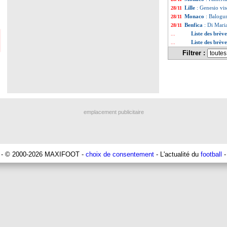
Lille
: Genesio vi
28/11
Monaco
: Balogun
28/11
Benfica
: Di Mari
28/11
Liste des brèv
...
Liste des brè
...
Filtrer :
emplacement publicitaire
- © 2000-2026 MAXIFOOT -
choix de consentement
- L'actualité du
football
-