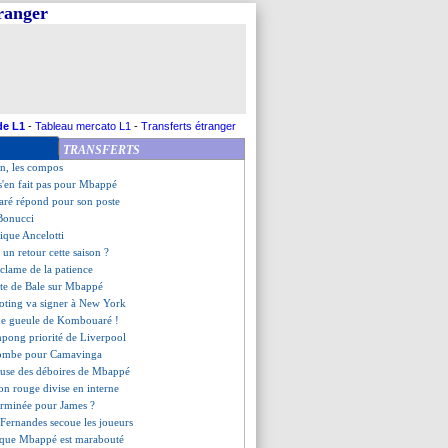
tranger
 festival de Mikautadze !
Lyon (fini)
an des méthodes de Bielsa
s, les compos
n déçu par Mbappé
oussé pour Hernandez
e pour Pavard
de L1
-
Tableau mercato L1
-
Transferts étranger
e blessure pour Konaté
TRANSFERTS
n gardien recruté en janvier
n, les compos
s'en fait pas pour Mbappé
ré répond pour son poste
 Bonucci
pique Ancelotti
 un retour cette saison ?
éclame de la patience
orte de Bale sur Mbappé
ting va signer à New York
 de gueule de Kombouaré !
mpong priorité de Liverpool
 tombe pour Camavinga
muse des déboires de Mbappé
on rouge divise en interne
erminée pour James ?
Fernandes secoue les joueurs
e que Mbappé est marabouté