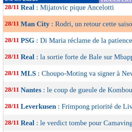
de
28/11
Real
: Mijatovic pique Ancelotti
lecture
28/11
Man City
: Rodri, un retour cette sais
OK
28/11
PSG
: Di Maria réclame de la patienc
28/11
Real
: la sortie forte de Bale sur Mbap
28/11
MLS
: Choupo-Moting va signer à Ne
28/11
Nantes
: le coup de gueule de Kombou
28/11
Leverkusen
: Frimpong priorité de Li
28/11
Real
: le verdict tombe pour Camavin