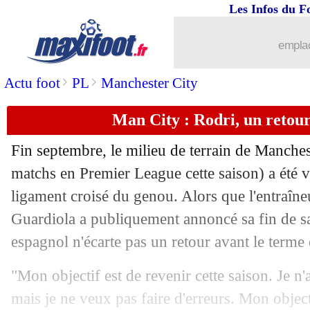
Les Infos du F
28/11
Lyon
: pas d'enflammade pour Sage
emplac
28/11
Liverpool
: Ferdinand sous le charme
>
>
Actu foot
PL
Manchester City
28/11
Lyon
: la belle stat' à l'extérieur
Man City : Rodri, un retour 
28/11
VIDEO
: le petit festival de Mikautad
Fin septembre, le milieu de terrain de Manche
28/11
C3
: Qarabag 1-4 Lyon (fini)
matchs en Premier League cette saison) a été v
ligament croisé du genou. Alors que l'entraîne
28/11
OM
: Fanni pas fan des méthodes de B
Guardiola a publiquement annoncé sa fin de sai
espagnol n'écarte pas un retour avant le terme
28/11
C3
: Nice-Rangers, les compos
"Mon objectif est de revenir cette saison. Je n
28/11
Real
: McManaman déçu par Mbappé
mais je ne veux pas faire d'erreurs. Mon object