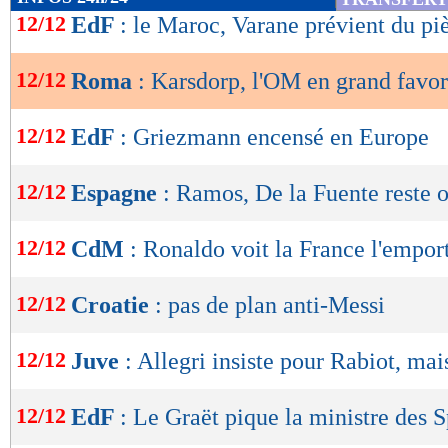
de
12/12
EdF
: le Maroc, Varane prévient du pi
lecture
12/12
Roma
: Karsdorp, l'OM en grand favor
OK
12/12
EdF
: Griezmann encensé en Europe
12/12
Espagne
: Ramos, De la Fuente reste 
12/12
CdM
: Ronaldo voit la France l'empor
12/12
Croatie
: pas de plan anti-Messi
12/12
Juve
: Allegri insiste pour Rabiot, mais
12/12
EdF
: Le Graët pique la ministre des S