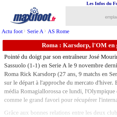
Les Infos du F
12/12
Man City
: Håland risque de ne pas s'é
emplac
12/12
Sondage MF
: Argentine-Croatie, c'est
>
>
Actu foot
Serie A
AS Rome
12/12
Brésil
: Ancelotti ne serait pas intéres
Roma : Karsdorp, l'OM en g
12/12
Benfica
: Ramos et Fernandez, porte 
Pointé du doigt par son entraîneur José Mourin
12/12
LdC
: finale à Paris, le mea culpa de 
Sassuolo (1-1) en Serie A le 9 novembre dernier
Roma Rick Karsdorp (27 ans, 9 matchs en Serie
12/12
Portugal
: F. Inzaghi triste pour Rona
sur le départ à l'approche du mercato d'hiver. 
média Romagiallorossa ce lundi, l'Olympique 
12/12
OM
: Gignac évoque la rivalité avec 
comme le grand favori pour récupérer l'interna
12/12
Milan
: le président serein pour Leão
Grâce aux bonnes relations entre les deux clu