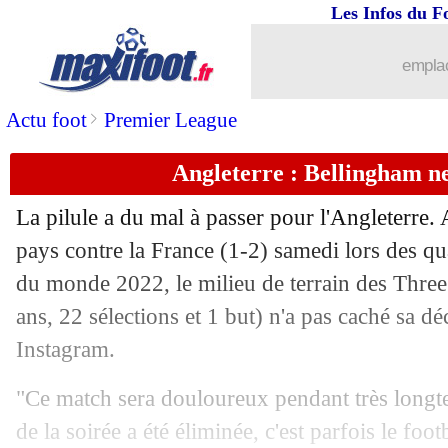
12/12
Angleterre
: Ferdinand épingle South
Les Infos du F
12/12
EdF
: le Maroc, Varane prévient du pi
emplac
12/12
Roma
: Karsdorp, l'OM en grand favor
>
Actu foot
Premier League
Angleterre : Bellingham ne 
12/12
EdF
: Griezmann encensé en Europe
La pilule a du mal à passer pour l'Angleterre. 
12/12
Espagne
: Ramos, De la Fuente reste 
pays contre la France (1-2) samedi lors des qu
du monde 2022, le milieu de terrain des Thre
12/12
CdM
: Ronaldo voit la France l'empor
ans, 22 sélections et 1 but) n'a pas caché sa dé
12/12
Croatie
: pas de plan anti-Messi
Instagram.
"Ce match sera douloureux pendant très longt
12/12
Juve
: Allegri insiste pour Rabiot, mais
de la soirée a été éliminée, c'est parfois le footb