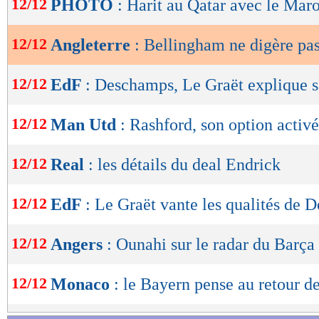
12/12
PHOTO
: Harit au Qatar avec le Mar
de
lecture
12/12
Angleterre
: Bellingham ne digère pas
OK
12/12
EdF
: Deschamps, Le Graët explique s
12/12
Man Utd
: Rashford, son option activ
12/12
Real
: les détails du deal Endrick
12/12
EdF
: Le Graët vante les qualités de
12/12
Angers
: Ounahi sur le radar du Barça 
12/12
Monaco
: le Bayern pense au retour d