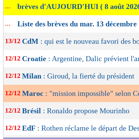
...
brèves d'AUJOURD'HUI ( 8 août 202
de
lecture
...
Liste des brèves du mar. 13 décembre
OK
13/12
CdM
: qui est le nouveau favori des 
12/12
Croatie
: Argentine, Dalic prévient l'a
12/12
Milan
: Giroud, la fierté du président
12/12
Maroc
: "mission impossible" selon C
12/12
Brésil
: Ronaldo propose Mourinho
12/12
EdF
: Rothen réclame le départ de D