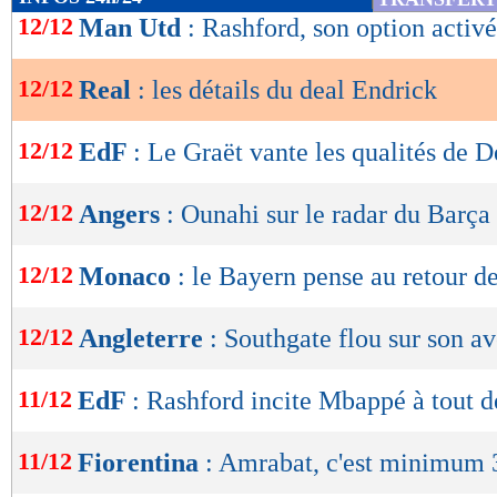
de
12/12
Man Utd
: Rashford, son option activ
lecture
12/12
Real
: les détails du deal Endrick
OK
12/12
EdF
: Le Graët vante les qualités de
12/12
Angers
: Ounahi sur le radar du Barça 
12/12
Monaco
: le Bayern pense au retour d
12/12
Angleterre
: Southgate flou sur son av
11/12
EdF
: Rashford incite Mbappé à tout d
11/12
Fiorentina
: Amrabat, c'est minimum 