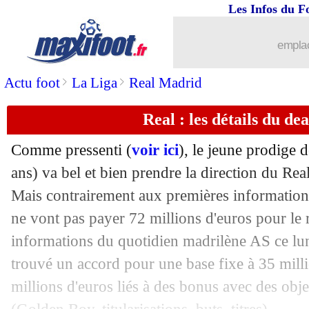
Les Infos du F
12/12
EdF
: Griezmann encensé en Europe
emplac
12/12
Espagne
: Ramos, De la Fuente reste 
>
>
Actu foot
La Liga
Real Madrid
12/12
CdM
: Ronaldo voit la France l'empor
Real : les détails du de
12/12
Croatie
: pas de plan anti-Messi
Comme pressenti (
voir ici
), le jeune prodige 
12/12
Juve
: Allegri insiste pour Rabiot, mais
ans) va bel et bien prendre la direction du Rea
Mais contrairement aux premières information
12/12
EdF
: Le Graët pique la ministre des S
ne vont pas payer 72 millions d'euros pour le r
informations du quotidien madrilène AS ce lu
12/12
PSG
: Messi parti pour prolonger ?
trouvé un accord pour une base fixe à 35 milli
millions d'euros liés à des bonus avec des object
12/12
Arsenal
: priorité absolue à Mudryk