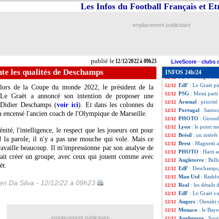
Arsenal
: Joao Fé
12/12
Les Infos du Football Français et E
EdF
: Koundé pas
12/12
Angleterre
: Fer
12/12
emplacement publicitaire
EdF
: le Maroc, 
12/12
Roma
: Karsdorp
12/12
EdF
: Griezmann
12/12
Espagne
: Ramos,
12/12
publié le
12/12/2022 à 09h23
CdM
: Ronaldo vo
12/12
LiveScore
-
clubs 
Croatie
: pas de 
12/12
te les qualités de Deschamps
INFOS 24h/24
Juve
: Allegri ins
12/12
EdF
: Le Graët pi
12/12
 lors de la Coupe du monde 2022, le président de la
PSG
: Messi part
12/12
 Le Graët a annoncé son intention de proposer une
Arsenal
: priorit
12/12
r Didier Deschamps (
voir ici
). Et dans les colonnes du
Portugal
: Santos
12/12
 a encensé l'ancien coach de l'Olympique de Marseille.
PHOTO
: Giroud
12/12
Lyon
: le point 
12/12
ité, l'intelligence, le respect que les joueurs ont pour
Brésil
: un intérê
12/12
d la parole, il n'y a pas une mouche qui vole. Mais ce
Brest
: Magnetti a
12/12
travaille beaucoup. Il m'impressionne par son analyse de
PHOTO
: Harit 
12/12
l sait créer un groupe, avec ceux qui jouent comme avec
Angleterre
: Bell
12/12
ët.
EdF
: Deschamps,
12/12
Man Utd
: Rashfo
12/12
n Da Silva - 12/12/22 à 09h23
Real
: les détails
12/12
EdF
: Le Graët v
12/12
Angers
: Ounahi s
12/12
Monaco
: le Bay
12/12
emplacement publicitaire
Angleterre
: Sout
12/12