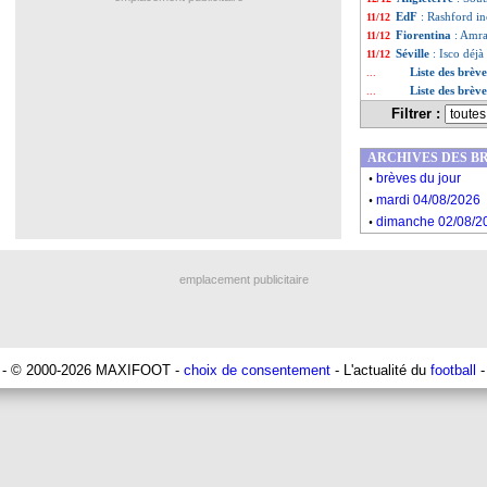
EdF
: Rashford in
11/12
Fiorentina
: Amra
11/12
Séville
: Isco déjà
11/12
Liste des brèv
...
Liste des brèv
...
Filtrer :
ARCHIVES DES B
.
brèves du jour
.
mardi 04/08/2026
.
dimanche 02/08/2
emplacement publicitaire
- © 2000-2026 MAXIFOOT -
choix de consentement
- L'actualité du
football
-