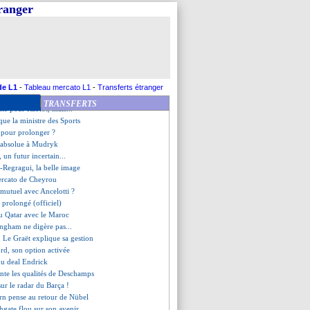
lix également suivi ?
tranger
 surpris par Bounou
dinand épingle Southgate
Varane prévient du piège
, l'OM en grand favori ?
 encensé en Europe
 De la Fuente reste ouvert
it la France l'emporter
de L1
-
Tableau mercato L1
-
Transferts étranger
plan anti-Messi
TRANSFERTS
iste pour Rabiot, mais...
que la ministre des Sports
i pour prolonger ?
é absolue à Mudryk
, un futur incertain...
-Regragui, la belle image
mercato de Cheyrou
t mutuel avec Ancelotti ?
 prolongé (officiel)
au Qatar avec le Maroc
ingham ne digère pas...
 Le Graët explique sa gestion
rd, son option activée
 du deal Endrick
ante les qualités de Deschamps
ur le radar du Barça !
ern pense au retour de Nübel
hgate flou sur son avenir