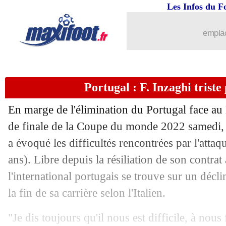
...
Liste des brèves du mar. 13 décembre
Les Infos du F
13/12
CdM
: qui est le nouveau favori des 
emplac
12/12
Croatie
: Argentine, Dalic prévient l'a
Portugal : F. Inzaghi trist
12/12
Milan
: Giroud, la fierté du président
En marge de l'élimination du Portugal face au
12/12
Maroc
: "mission impossible" selon C
de finale de la Coupe du monde 2022 samedi, 
a évoqué les difficultés rencontrées par l'atta
12/12
Brésil
: Ronaldo propose Mourinho
ans). Libre depuis la résiliation de son contra
12/12
EdF
: Rothen réclame le départ de D
l'international portugais se trouve sur un décli
la fin de sa carrière selon l'Italien.
12/12
OM
: Balerdi poussé vers la sortie !
"Je dis toujours qu'il nous est difficile, à nous 