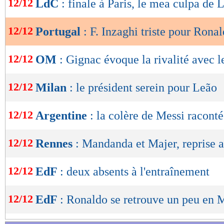
12/12
LdC
: finale à Paris, le mea culpa de 
de
lecture
12/12
Portugal
: F. Inzaghi triste pour Rona
OK
12/12
OM
: Gignac évoque la rivalité avec 
12/12
Milan
: le président serein pour Leão
12/12
Argentine
: la colère de Messi racont
12/12
Rennes
: Mandanda et Majer, reprise 
12/12
EdF
: deux absents à l'entraînement
12/12
EdF
: Ronaldo se retrouve un peu en