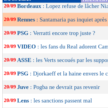
de
20/09
Bordeaux
: Lopez refuse de lâcher Ni
lecture
20/09
Rennes
: Santamaria pas inquiet aprè
OK
20/09
PSG
: Verratti encore trop juste ?
20/09
VIDEO
: les fans du Real adorent Ca
20/09
ASSE
: les Verts secoués par les suppo
20/09
PSG
: Djorkaeff et la haine envers le 
20/09
Juve
: Pogba ne devrait pas revenir
20/09
Lens
: les sanctions passent mal