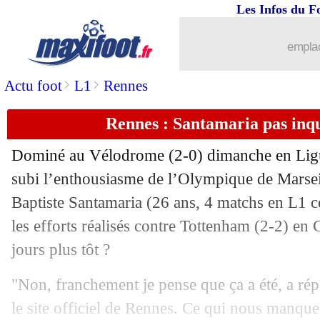
Les Infos du F
emplac
>
>
Actu foot
L1
Rennes
Rennes : Santamaria pas inq
Dominé au Vélodrome (2-0) dimanche en Ligue
subi l’enthousiasme de l’Olympique de Marseil
Baptiste Santamaria (26 ans, 4 matchs en L1 ce
les efforts réalisés contre Tottenham (2-2) en
jours plus tôt ?
"Non, franchement je pense que ça a été, a rép
le site officiel de Rennes. Ce qui nous manque